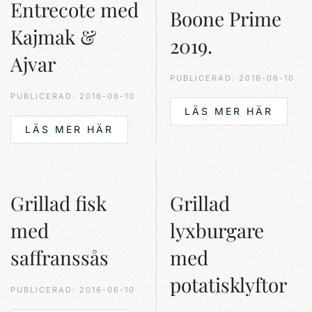
Entrecote med
Boone Prime
Kajmak &
2019.
Ajvar
PUBLICERAD: 2016-06-10
PUBLICERAD: 2016-06-10
LÄS MER HÄR
LÄS MER HÄR
Grillad fisk
Grillad
med
lyxburgare
saffranssås
med
potatisklyftor
PUBLICERAD: 2016-06-10