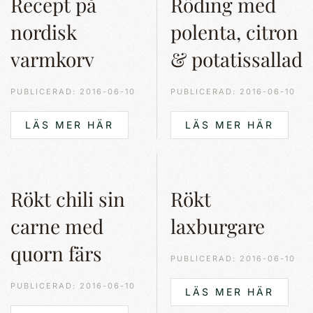
Recept på
Röding med
nordisk
polenta, citron
varmkorv
& potatissallad
PUBLICERAD: 2016-06-10
PUBLICERAD: 2016-06-10
LÄS MER HÄR
LÄS MER HÄR
Rökt chili sin
Rökt
carne med
laxburgare
quorn färs
PUBLICERAD: 2016-06-10
PUBLICERAD: 2016-06-10
LÄS MER HÄR