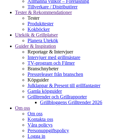
Allmänna villkor – Föreläsning
Tillverkare / Distributörer
Tester & Rekommendationer
Tester
Produkttester
Kokböcker
Utekök & Grillplatser
Planera Utekök
Guider & Inspiration
Reportage & Intervjuer
Intervjuer med grillmästare
TV-program och Filmer
Branschnyheter
Pressreleaser från branschen
Köpguider
Julklappar & Present till grillfantaster
Gamla köpguider
Grilltrender och Grillrapporter
Grillbloggens Grilltrender 2026
Om oss
Om oss
Kontakta oss
Våra policys
Personuppgiftspolicy
Logga in