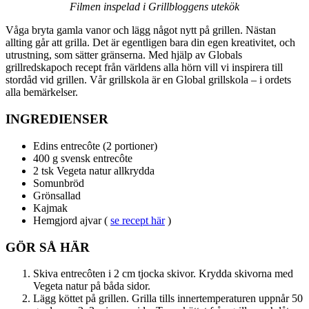
Filmen inspelad i Grillbloggens utekök
Våga bryta gamla vanor och lägg något nytt på grillen. Nästan
allting går att grilla. Det är egentligen bara din egen kreativitet, och
utrustning, som sätter gränserna. Med hjälp av Globals
grillredskapoch recept från världens alla hörn vill vi inspirera till
stordåd vid grillen. Vår grillskola är en Global grillskola – i ordets
alla bemärkelser.
INGREDIENSER
Edins entrecôte (2 portioner)
400 g svensk entrecôte
2 tsk Vegeta natur allkrydda
Somunbröd
Grönsallad
Kajmak
Hemgjord ajvar (
se recept här
)
GÖR SÅ HÄR
Skiva entrecôten i 2 cm tjocka skivor. Krydda skivorna med
Vegeta natur på båda sidor.
Lägg köttet på grillen. Grilla tills innertemperaturen uppnår 50