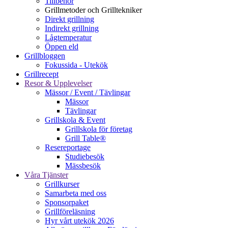
Tillbehör
Grillmetoder och Grilltekniker
Direkt grillning
Indirekt grillning
Lågtemperatur
Öppen eld
Grillbloggen
Fokussida - Utekök
Grillrecept
Resor & Upplevelser
Mässor / Event / Tävlingar
Mässor
Tävlingar
Grillskola & Event
Grillskola för företag
Grill Table®
Resereportage
Studiebesök
Mässbesök
Våra Tjänster
Grillkurser
Samarbeta med oss
Sponsorpaket
Grillföreläsning
Hyr vårt utekök 2026