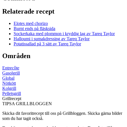
Relaterade recept
Elotes med chorizo
Burnt ends på fläsksida
Sockerkaka med plommon i kryddig lag av Tareq Taylor
Halloumi i sumakdressing av Tareq Taylor
Potatissallad på 3 sätt av Tareq Taylor
Områden
Entrecôte
Gasolgrill
Global
Nötkött
Kolgrill
Pelletsgrill
Grillrecept
TIPSA GRILLBLOGGEN
Skicka dit favoritrecept till oss på Grillbloggen. Skicka gärna bilder
som du har tagit också.