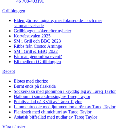
+46 708-403191
Grillbloggen
Elden gör oss lugnare, mer fokuserade – och mer
sammansvetsade
Grillbloggen söker efter nyheter
Korvfestivalen 2025
SM i Grill och BBQ 2023
Ribbs från Costco Arninge
SM i Grill & BBQ 2022
Får man genomföra event?
Bli medlem i Grillbloggen
Recept
Elotes med chorizo
Burnt ends på fläsksida
Sockerkaka med plommon i kryddig lag av Tareq Taylor
Halloumi i sumakdressing av Tareq Taylor
Potatissallad på 3 sätt av Tareq Taylor
Lammentrecote med ljummen tomatröra av Tareq Taylor
Flankstek med chimichurri av Tareq Taylor
Asiatisk biffsallad med nudlar av Tareq Taylor
Våra tjänster