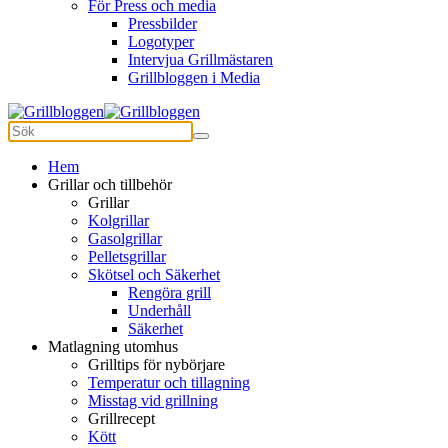
För Press och media
Pressbilder
Logotyper
Intervjua Grillmästaren
Grillbloggen i Media
Hem
Grillar och tillbehör
Grillar
Kolgrillar
Gasolgrillar
Pelletsgrillar
Skötsel och Säkerhet
Rengöra grill
Underhåll
Säkerhet
Matlagning utomhus
Grilltips för nybörjare
Temperatur och tillagning
Misstag vid grillning
Grillrecept
Kött