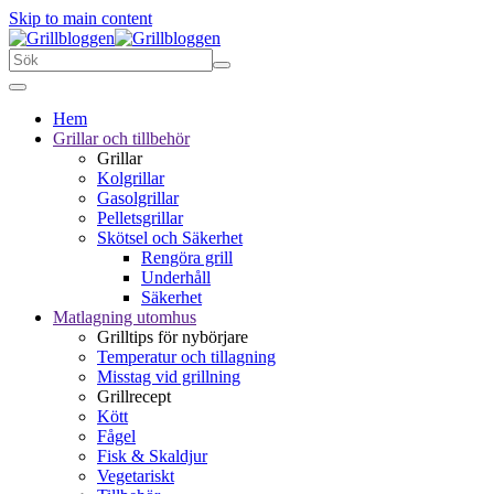
Skip to main content
Hem
Grillar och tillbehör
Grillar
Kolgrillar
Gasolgrillar
Pelletsgrillar
Skötsel och Säkerhet
Rengöra grill
Underhåll
Säkerhet
Matlagning utomhus
Grilltips för nybörjare
Temperatur och tillagning
Misstag vid grillning
Grillrecept
Kött
Fågel
Fisk & Skaldjur
Vegetariskt