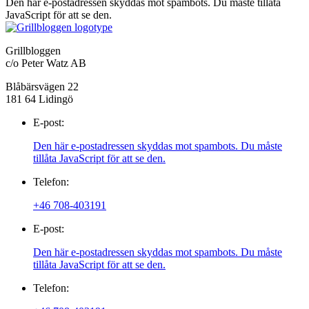
Den här e-postadressen skyddas mot spambots. Du måste tillåta
JavaScript för att se den.
Grillbloggen
c/o Peter Watz AB
Blåbärsvägen 22
181 64 Lidingö
E-post:
Den här e-postadressen skyddas mot spambots. Du måste
tillåta JavaScript för att se den.
Telefon:
+46 708-403191
E-post:
Den här e-postadressen skyddas mot spambots. Du måste
tillåta JavaScript för att se den.
Telefon: