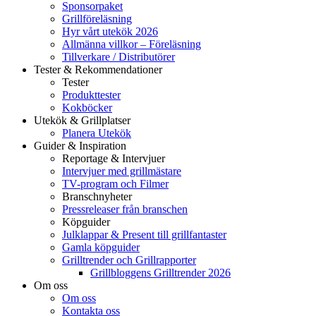
Sponsorpaket
Grillföreläsning
Hyr vårt utekök 2026
Allmänna villkor – Föreläsning
Tillverkare / Distributörer
Tester & Rekommendationer
Tester
Produkttester
Kokböcker
Utekök & Grillplatser
Planera Utekök
Guider & Inspiration
Reportage & Intervjuer
Intervjuer med grillmästare
TV-program och Filmer
Branschnyheter
Pressreleaser från branschen
Köpguider
Julklappar & Present till grillfantaster
Gamla köpguider
Grilltrender och Grillrapporter
Grillbloggens Grilltrender 2026
Om oss
Om oss
Kontakta oss