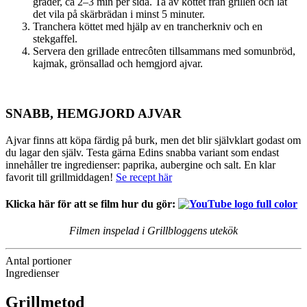
grader, ca 2–3 min per sida. Ta av köttet från grillen och låt
det vila på skärbrädan i minst 5 minuter.
Tranchera köttet med hjälp av en trancherkniv och en
stekgaffel.
Servera den grillade entrecôten tillsammans med somunbröd,
kajmak, grönsallad och hemgjord ajvar.
SNABB, HEMGJORD AJVAR
Ajvar finns att köpa färdig på burk, men det blir självklart godast om
du lagar den själv. Testa gärna Edins snabba variant som endast
innehåller tre ingredienser: paprika, aubergine och salt. En klar
favorit till grillmiddagen!
Se recept här
Klicka här för att se film hur du gör:
Filmen inspelad i Grillbloggens utekök
Antal portioner
Ingredienser
Grillmetod