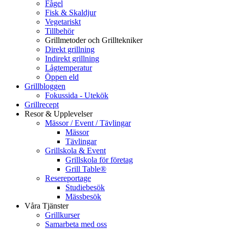
Fågel
Fisk & Skaldjur
Vegetariskt
Tillbehör
Grillmetoder och Grilltekniker
Direkt grillning
Indirekt grillning
Lågtemperatur
Öppen eld
Grillbloggen
Fokussida - Utekök
Grillrecept
Resor & Upplevelser
Mässor / Event / Tävlingar
Mässor
Tävlingar
Grillskola & Event
Grillskola för företag
Grill Table®
Resereportage
Studiebesök
Mässbesök
Våra Tjänster
Grillkurser
Samarbeta med oss