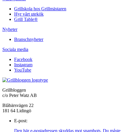
Grillskola hos Grillmästaren
Hyr vårt utekök
Grill Table®
Nyheter
Branschnyheter
Sociala media
Facebook
Instagram
YouTube
Grillbloggen
c/o Peter Watz AB
Blåbärsvägen 22
181 64 Lidingö
E-post:
Den här e-postadressen skyddas mot spambots. Du måste