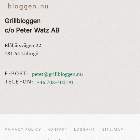
Grillbloggen
c/o Peter Watz AB
Blåbärsvägen 22
181 64 Lidingö
E-POST:
petet@grillbloggen.nu
TELEFON:
+46 708-403191
PRIVACY POLICY
KONTAKT
LOGGA-IN
SITE.MAP