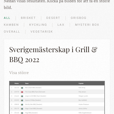
Nedan visas resultaten. Klicka på bilden för att få en större
bild.
ALL
BRISKET
DESERT
GRISBOG
KAMBEN
KYCKLING
LAX
MYSTERI BOX
OVERALL
VEGETARISK
Sverigemästerskap i Grill &
BBQ 2022
Visa större