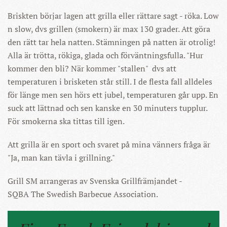
Briskten börjar lagen att grilla eller rättare sagt - röka. Low
n slow, dvs grillen (smokern) är max 130 grader. Att göra
den rätt tar hela natten. Stämningen på natten är otrolig!
Alla är trötta, rökiga, glada och förväntningsfulla. "Hur
kommer den bli? När kommer "stallen" dvs att
temperaturen i brisketen står still. I de flesta fall alldeles
för länge men sen hörs ett jubel, temperaturen går upp. En
suck att lättnad och sen kanske en 30 minuters tupplur.
För smokerna ska tittas till igen.
Att grilla är en sport och svaret på mina vänners fråga är
"Ja, man kan tävla i grillning."
Grill SM arrangeras av Svenska Grillfrämjandet -
SQBA
The Swedish Barbecue Association.