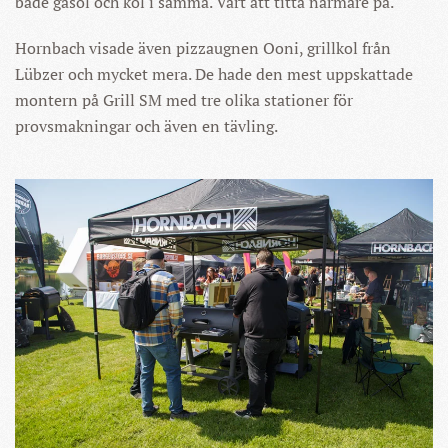
både gasol och kol i samma. Värt att titta närmare på.
Hornbach visade även pizzaugnen Ooni, grillkol från
Lübzer och mycket mera. De hade den mest uppskattade
montern på Grill SM med tre olika stationer för
provsmakningar och även en tävling.