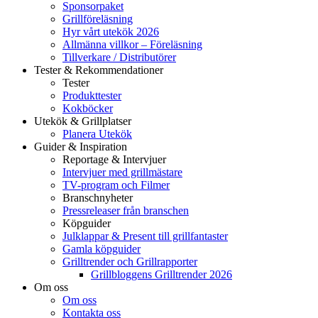
Sponsorpaket
Grillföreläsning
Hyr vårt utekök 2026
Allmänna villkor – Föreläsning
Tillverkare / Distributörer
Tester & Rekommendationer
Tester
Produkttester
Kokböcker
Utekök & Grillplatser
Planera Utekök
Guider & Inspiration
Reportage & Intervjuer
Intervjuer med grillmästare
TV-program och Filmer
Branschnyheter
Pressreleaser från branschen
Köpguider
Julklappar & Present till grillfantaster
Gamla köpguider
Grilltrender och Grillrapporter
Grillbloggens Grilltrender 2026
Om oss
Om oss
Kontakta oss