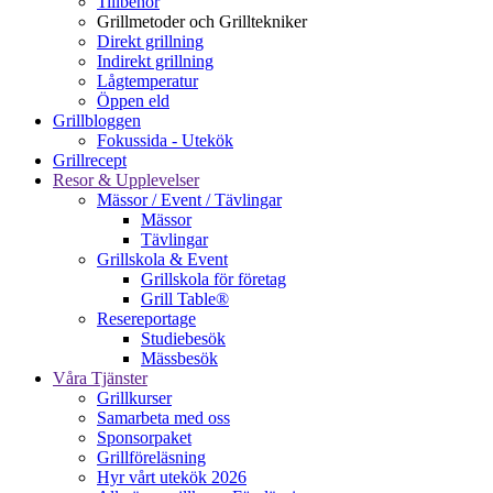
Tillbehör
Grillmetoder och Grilltekniker
Direkt grillning
Indirekt grillning
Lågtemperatur
Öppen eld
Grillbloggen
Fokussida - Utekök
Grillrecept
Resor & Upplevelser
Mässor / Event / Tävlingar
Mässor
Tävlingar
Grillskola & Event
Grillskola för företag
Grill Table®
Resereportage
Studiebesök
Mässbesök
Våra Tjänster
Grillkurser
Samarbeta med oss
Sponsorpaket
Grillföreläsning
Hyr vårt utekök 2026