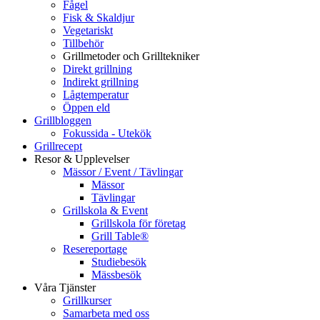
Fågel
Fisk & Skaldjur
Vegetariskt
Tillbehör
Grillmetoder och Grilltekniker
Direkt grillning
Indirekt grillning
Lågtemperatur
Öppen eld
Grillbloggen
Fokussida - Utekök
Grillrecept
Resor & Upplevelser
Mässor / Event / Tävlingar
Mässor
Tävlingar
Grillskola & Event
Grillskola för företag
Grill Table®
Resereportage
Studiebesök
Mässbesök
Våra Tjänster
Grillkurser
Samarbeta med oss