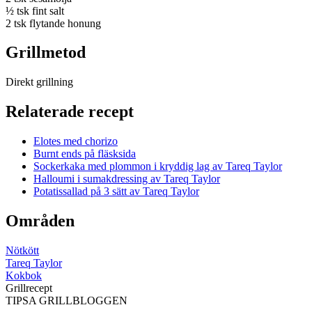
½ tsk fint salt
2 tsk flytande honung
Grillmetod
Direkt grillning
Relaterade recept
Elotes med chorizo
Burnt ends på fläsksida
Sockerkaka med plommon i kryddig lag av Tareq Taylor
Halloumi i sumakdressing av Tareq Taylor
Potatissallad på 3 sätt av Tareq Taylor
Områden
Nötkött
Tareq Taylor
Kokbok
Grillrecept
TIPSA GRILLBLOGGEN