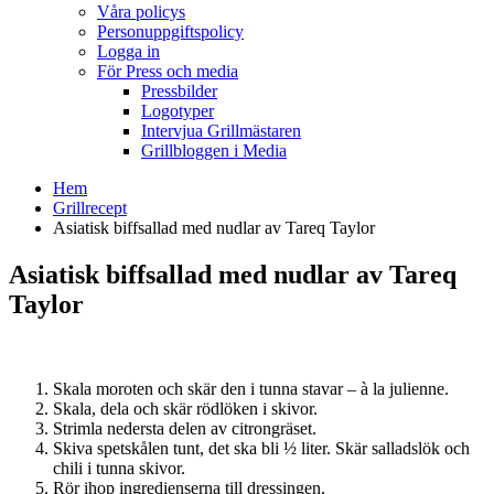
Våra policys
Personuppgiftspolicy
Logga in
För Press och media
Pressbilder
Logotyper
Intervjua Grillmästaren
Grillbloggen i Media
Hem
Grillrecept
Asiatisk biffsallad med nudlar av Tareq Taylor
Asiatisk biffsallad med nudlar av Tareq
Taylor
Skala moroten och skär den i tunna stavar – à la julienne.
Skala, dela och skär rödlöken i skivor.
Strimla nedersta delen av citrongräset.
Skiva spetskålen tunt, det ska bli ½ liter. Skär salladslök och
chili i tunna skivor.
Rör ihop ingredienserna till dressingen.