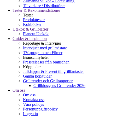
Allmänna villkor – Föreläsning
Tillverkare / Distributörer
Tester & Rekommendationer
Tester
Produkttester
Kokböcker
Utekök & Grillplatser
Planera Utekök
Guider & Inspiration
Reportage & Intervjuer
Intervjuer med grillmästare
TV-program och Filmer
Branschnyheter
Pressreleaser från branschen
Köpguider
Julklappar & Present till grillfantaster
Gamla köpguider
Grilltrender och Grillrapporter
Grillbloggens Grilltrender 2026
Om oss
Om oss
Kontakta oss
Våra policys
Personuppgiftspolicy
Logga in