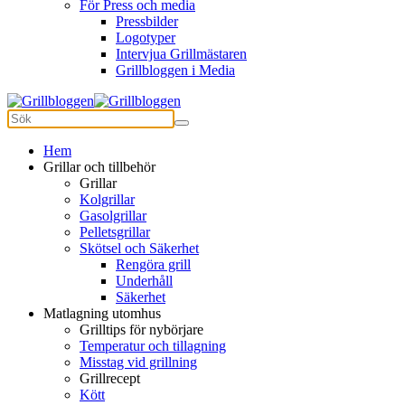
För Press och media
Pressbilder
Logotyper
Intervjua Grillmästaren
Grillbloggen i Media
Hem
Grillar och tillbehör
Grillar
Kolgrillar
Gasolgrillar
Pelletsgrillar
Skötsel och Säkerhet
Rengöra grill
Underhåll
Säkerhet
Matlagning utomhus
Grilltips för nybörjare
Temperatur och tillagning
Misstag vid grillning
Grillrecept
Kött