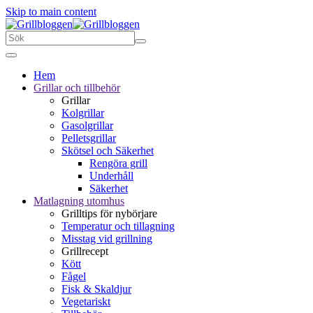
Skip to main content
Hem
Grillar och tillbehör
Grillar
Kolgrillar
Gasolgrillar
Pelletsgrillar
Skötsel och Säkerhet
Rengöra grill
Underhåll
Säkerhet
Matlagning utomhus
Grilltips för nybörjare
Temperatur och tillagning
Misstag vid grillning
Grillrecept
Kött
Fågel
Fisk & Skaldjur
Vegetariskt