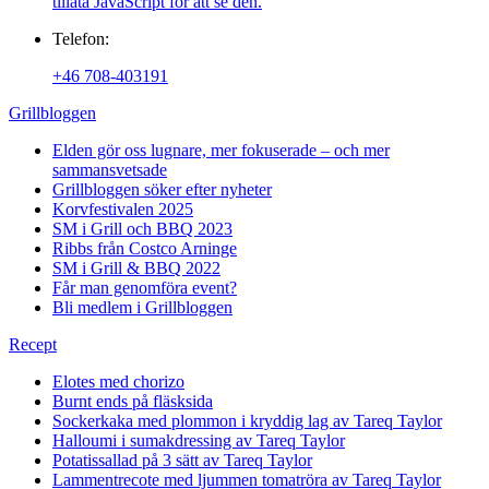
tillåta JavaScript för att se den.
Telefon:
+46 708-403191
Grillbloggen
Elden gör oss lugnare, mer fokuserade – och mer
sammansvetsade
Grillbloggen söker efter nyheter
Korvfestivalen 2025
SM i Grill och BBQ 2023
Ribbs från Costco Arninge
SM i Grill & BBQ 2022
Får man genomföra event?
Bli medlem i Grillbloggen
Recept
Elotes med chorizo
Burnt ends på fläsksida
Sockerkaka med plommon i kryddig lag av Tareq Taylor
Halloumi i sumakdressing av Tareq Taylor
Potatissallad på 3 sätt av Tareq Taylor
Lammentrecote med ljummen tomatröra av Tareq Taylor