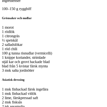
Ingredienser
100–150 g ryggbiff
Grönsaker och nudlar
1 morot
1 rödlök
1 citrongräs
½ spetskål
2 salladslökar
1 röd chili
100 g tunna risnudlar (vermicelli)
1 knippe koriander, strimlade
stjäl­ kar och grovt hackade blad
blad från 5 kvistar färsk mynta
3 msk salta jordnötter
Asiatisk dressing
1 msk finhackad färsk ingefära
1 msk finhackad vitlök
2 lime, färskpressad saft
2 msk fisksås
2 tsk sesamolja