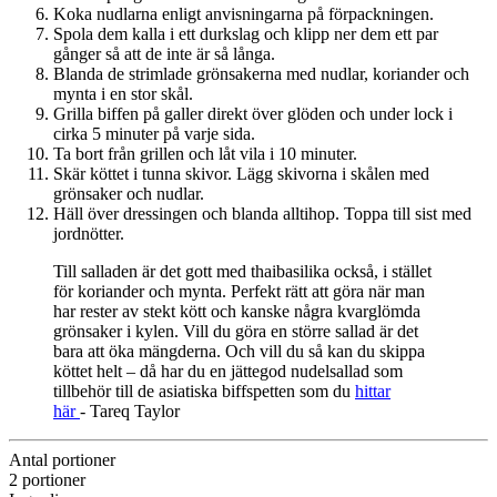
Koka nudlarna enligt anvisningarna på förpackningen.
Spola dem kalla i ett durkslag och klipp ner dem ett par
gånger så att de inte är så långa.
Blanda de strimlade grönsakerna med nudlar, koriander och
mynta i en stor skål.
Grilla biffen på galler direkt över glöden och under lock i
cirka 5 minuter på varje sida.
Ta bort från grillen och låt vila i 10 minuter.
Skär köttet i tunna skivor. Lägg skivorna i skålen med
grönsaker och nudlar.
Häll över dressingen och blanda alltihop. Toppa till sist med
jordnötter.
Till salladen är det gott med thaibasilika också, i stället
för koriander och mynta. Perfekt rätt att göra när man
har rester av stekt kött och kanske några kvarglömda
grönsaker i kylen. Vill du göra en större sallad är det
bara att öka mängderna. Och vill du så kan du skippa
köttet helt – då har du en jättegod nudelsallad som
tillbehör till de asiatiska biffspetten som du
hittar
här
- Tareq Taylor
Antal portioner
2 portioner