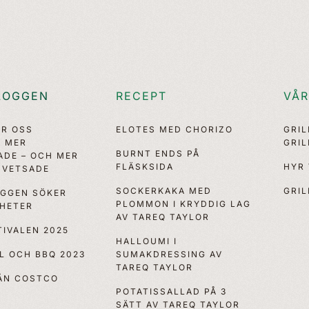
LOGGEN
RECEPT
VÅR
ÖR OSS
ELOTES MED CHORIZO
GRI
, MER
GRI
BURNT ENDS PÅ
ADE – OCH MER
FLÄSKSIDA
HYR
VETSADE
SOCKERKAKA MED
GRIL
OGGEN SÖKER
PLOMMON I KRYDDIG LAG
YHETER
AV TAREQ TAYLOR
IVALEN 2025
HALLOUMI I
LL OCH BBQ 2023
SUMAKDRESSING AV
TAREQ TAYLOR
RÅN COSTCO
POTATISSALLAD PÅ 3
SÄTT AV TAREQ TAYLOR