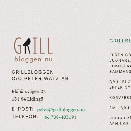
GRILLB
ELDEN G
LUGNARE
FOKUSER
GRILLBLOGGEN
SAMMANS
C/O PETER WATZ AB
GRILLBL
EFTER N
Blåbärsvägen 22
KORVFEST
181 64 Lidingö
SM I GRI
E-POST:
peter@grillbloggen.nu
TELEFON:
+46 708-403191
RIBBS F
ARNINGE