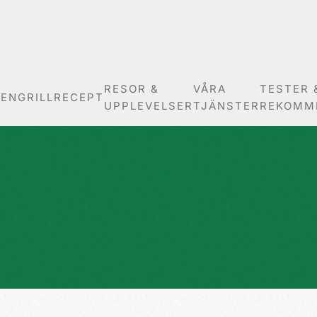
RESOR &
VÅRA
TESTER 
GEN
GRILLRECEPT
UPPLEVELSER
TJÄNSTER
REKOMM