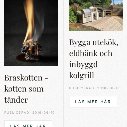
Bygga utekök,
eldbänk och
inbyggd
kolgrill
Braskotten -
kotten som
PUBLICERAD: 2016-06-10
tänder
LÄS MER HÄR
PUBLICERAD: 2016-06-10
LÄS MER HÄR