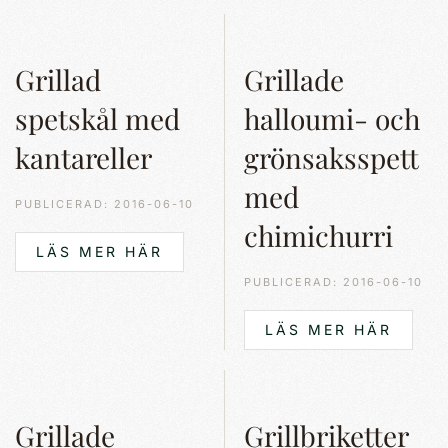
Grillad
Grillade
spetskål med
halloumi- och
kantareller
grönsaksspett
med
PUBLICERAD: 2016-06-10
chimichurri
LÄS MER HÄR
PUBLICERAD: 2016-06-10
LÄS MER HÄR
Grillade
Grillbriketter