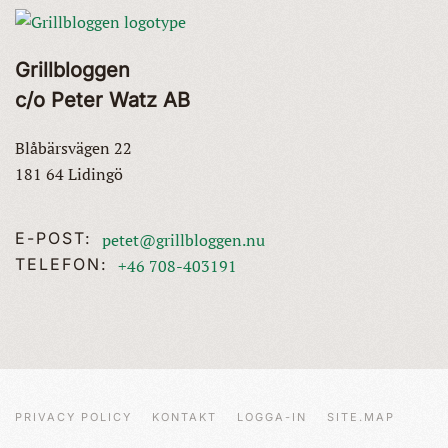
Grillbloggen
c/o Peter Watz AB
Blåbärsvägen 22
181 64 Lidingö
E-POST:
petet@grillbloggen.nu
TELEFON:
+46 708-403191
PRIVACY POLICY
KONTAKT
LOGGA-IN
SITE.MAP