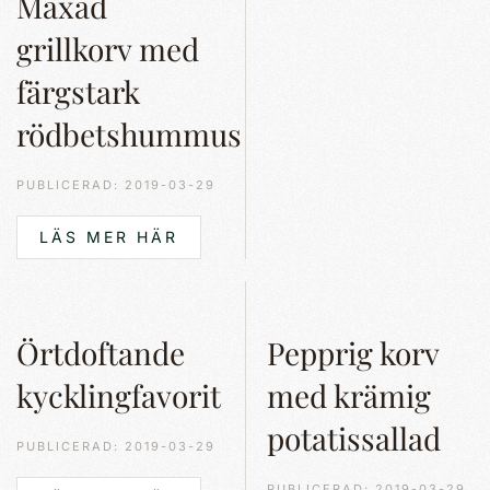
Maxad
grillkorv med
färgstark
rödbetshummus
PUBLICERAD: 2019-03-29
LÄS MER HÄR
Örtdoftande
Pepprig korv
kycklingfavorit
med krämig
potatissallad
PUBLICERAD: 2019-03-29
PUBLICERAD: 2019-03-29