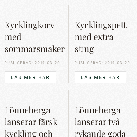
Kycklingkorv
Kycklingspett
med
med extra
sommarsmaker
sting
PUBLICERAD: 2019-03-29
PUBLICERAD: 2019-03-29
LÄS MER HÄR
LÄS MER HÄR
Lönneberga
Lönneberga
lanserar färsk
lanserar två
kyckling och
rykande goda