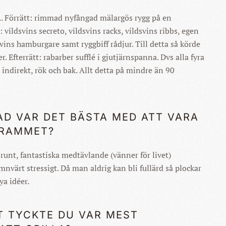
r... Förrätt: rimmad nyfångad mälargös rygg på en
 vildsvins secreto, vildsvins racks, vildsvins ribbs, egen
svins hamburgare samt ryggbiff rådjur. Till detta så körde
er. Efterrätt: rabarber sufflé i gjutjärnspanna. Dvs alla fyra
t, indirekt, rök och bak. Allt detta på mindre än 90
AD VAR DET BÄSTA MED ATT VARA
GRAMMET?
 runt, fantastiska medtävlande (vänner för livet)
nvärt stressigt. Då man aldrig kan bli fullärd så plockar
a idéer.
T TYCKTE DU VAR MEST