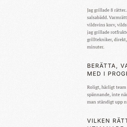
Jag grillade 8 rätte
salsabädd. Varmrätt:
vildsvins korv, vild
jag grillade rotfrukt
grilltekniker, direk
minuter.
BERÄTTA, V
MED I PRO
Roligt, härligt team
spännande, inte näm
man ständigt upp ny
VILKEN RÄT