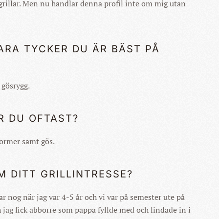
4 grillar. Men nu handlar denna profil inte om mig utan
ARA TYCKER DU ÄR BÄST PÅ
 gösrygg.
R DU OFTAST?
 former samt gös.
 DITT GRILLINTRESSE?
r nog när jag var 4-5 år och vi var på semester ute på
h jag fick abborre som pappa fyllde med och lindade in i