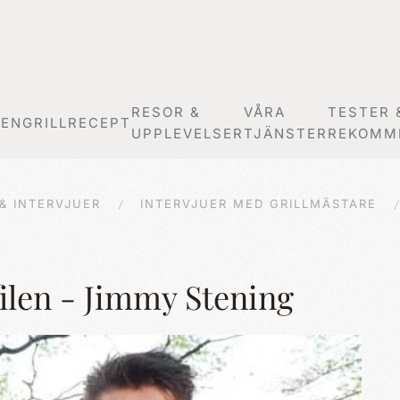
RESOR &
VÅRA
TESTER 
GEN
GRILLRECEPT
UPPLEVELSER
TJÄNSTER
REKOMM
& INTERVJUER
INTERVJUER MED GRILLMÄSTARE
filen - Jimmy Stening