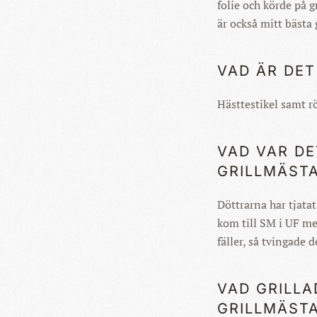
folie och körde på 
är också mitt bästa 
VAD ÄR DET
Hästtestikel samt r
VAD VAR DE
GRILLMÄST
Döttrarna har tjata
kom till SM i UF me
fäller, så tvingade d
VAD GRILLA
GRILLMÄST