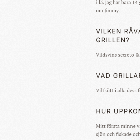
i lä. Jag har bara 1
om Jimmy.
VILKEN RÅV
GRILLEN?
Vildsvins secreto &
VAD GRILLA
Viltkött i alla dess
HUR UPPKOM
Mitt första minne va
sjön och fiskade oc