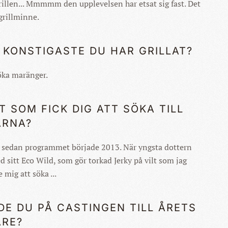
grillen... Mmmmm den upplevelsen har etsat sig fast. Det
grillminne.
 KONSTIGASTE DU HAR GRILLAT?
öka maränger.
T SOM FICK DIG ATT SÖKA TILL
ARNA?
t sedan programmet började 2013. När yngsta dottern
d sitt Eco Wild, som gör torkad Jerky på vilt som jag
e mig att söka ...
DE DU PÅ CASTINGEN TILL ÅRETS
ARE?