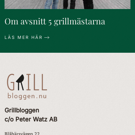
Om avsnitt 5 grillmästarna
LÄS MER HÄR
Grillbloggen
c/o Peter Watz AB
Blåbärsvägen 22