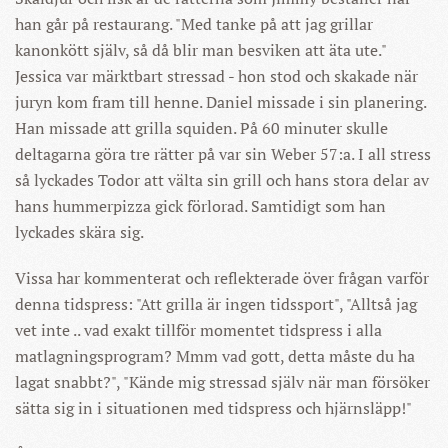
han går på restaurang. "Med tanke på att jag grillar
kanonkött själv, så då blir man besviken att äta ute."
Jessica var märktbart stressad - hon stod och skakade när
juryn kom fram till henne. Daniel missade i sin planering.
Han missade att grilla squiden. På 60 minuter skulle
deltagarna göra tre rätter på var sin Weber 57:a. I all stress
så lyckades Todor att välta sin grill och hans stora delar av
hans hummerpizza gick förlorad. Samtidigt som han
lyckades skära sig.
Vissa har kommenterat och reflekterade över frågan varför
denna tidspress: "Att grilla är ingen tidssport", "Alltså jag
vet inte .. vad exakt tillför momentet tidspress i alla
matlagningsprogram? Mmm vad gott, detta måste du ha
lagat snabbt?", "Kände mig stressad själv när man försöker
sätta sig in i situationen med tidspress och hjärnsläpp!"