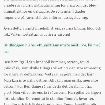
visade sig vara en riktig utmaning för vissa och det blev
dramatiskt för en deltagare. De som inte lyckades
imponera på juryn ställdes inför en utslagstävling.
Även detta avsnitt innehöll stress, skurna fingrar, blod och
rök. Vilken fortsättning av årets säsong!
Grillbloggen.nu har ett unikt samarbete med TV4, läs mer
här
Den hemliga lådan innehöll hummer, ostron, squid
(bläckfisk) som skulle tillagas vilket blev en stor utmaning
för några av deltagarna. "Vad ska jag göra med det här?
Man kan inte grilla ostron! Allt kan man grilla, men inte
ostron." För Ben Game så var detta det värsta han har
gjort. Han ville inte ens ta i råvarorna. Han gillar verkligen
inte skaldjur. Däremot så är skaldjur Jimmy´s favoriter.
Skaldjur och fisk är de rätterna som Jimmy beställer när