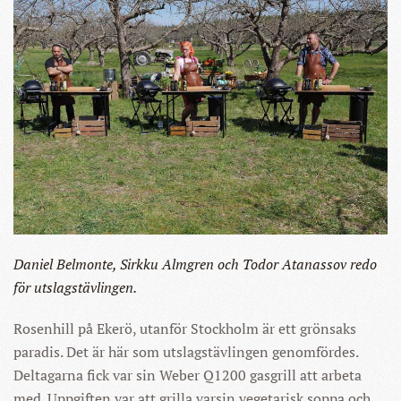
Daniel Belmonte, Sirkku Almgren och Todor Atanassov redo
för utslagstävlingen.
Rosenhill på Ekerö, utanför Stockholm är ett grönsaks
paradis. Det är här som utslagstävlingen genomfördes.
Deltagarna fick var sin Weber Q1200 gasgrill att arbeta
med. Uppgiften var att grilla varsin vegetarisk soppa och