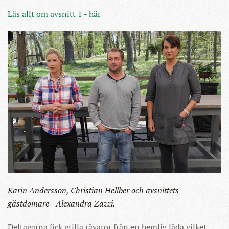
Läs allt om avsnitt 1 - här
Karin Andersson,
Christian Hellber och avsnittets
gästdomare -
Alexandra Zazzi.
Deltagarna fick grilla råvaror från en hemlig låda vilket