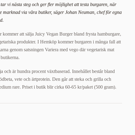
tar vi nästa steg och ger fler möjlighet att testa burgaren, när
örre marknad via våra butiker, säger Johan Neuman, chef för egna
d.
ker kommer att sälja Juicy Vegan Burger bland frysta hamburgare,
egetariska produkter. I Hemköp kommer burgaren i många fall att
ngarna genom satsningen Variera med vego där vegetarisk mat
 butikerna.
oja och är hundra procent växtbaserad. Innehållet består bland
ödbeta, vete och ärtprotein. Den går att steka och grilla och
dium rare. Priset i butik blir cirka 60-65 kr/paket (500 gram).