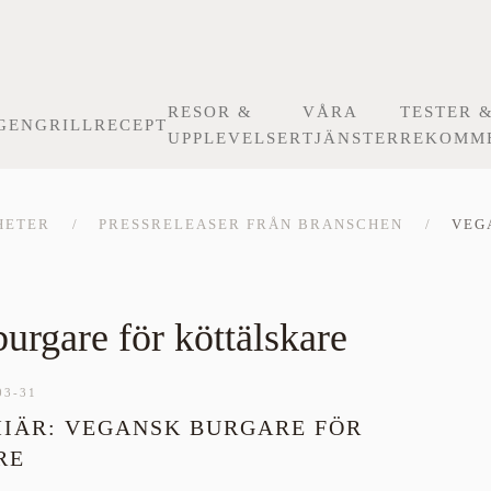
RESOR &
VÅRA
TESTER 
GEN
GRILLRECEPT
UPPLEVELSER
TJÄNSTER
REKOMM
HETER
PRESSRELEASER FRÅN BRANSCHEN
VEG
urgare för köttälskare
03-31
IÄR: VEGANSK BURGARE FÖR
RE