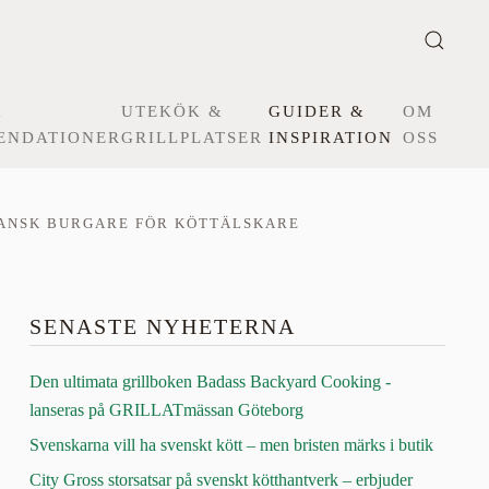
&
UTEKÖK &
GUIDER &
OM
ENDATIONER
GRILLPLATSER
INSPIRATION
OSS
ANSK BURGARE FÖR KÖTTÄLSKARE
SENASTE NYHETERNA
Den ultimata grillboken Badass Backyard Cooking -
lanseras på GRILLATmässan Göteborg
Svenskarna vill ha svenskt kött – men bristen märks i butik
City Gross storsatsar på svenskt kötthantverk – erbjuder