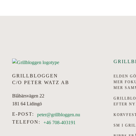
GRILL
GRILLBLOGGEN
ELDEN GÖ
MER FOK
C/O PETER WATZ AB
MER SAM
Blåbärsvägen 22
GRILLBL
181 64 Lidingö
EFTER NY
E-POST:
peter@grillbloggen.nu
KORVFEST
TELEFON:
+46 708-403191
SM I GRI
RIBBS FR