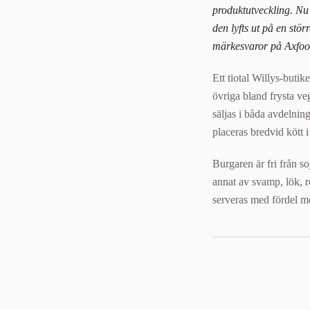
produktutveckling. Nu 
den lyfts ut på en st
märkesvaror på Axfoo
Ett tiotal Willys-buti
övriga bland frysta v
säljas i båda avdelni
placeras bredvid kött i
Burgaren är fri från s
annat av svamp, lök, r
serveras med fördel me