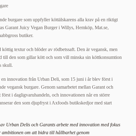
de burgare som uppfyller köttälskarens alla krav på en riktigt
ras Garant Juicy Vegan Burger i Willys, Hemköp, Mat.se,
bbgross butiker.
 köttig textur och blöder av rödbetssaft. Den är vegansk, men
nd till den som gillar kött och som vill minska sin köttkonsumtion
 skull.
en innovation från Urban Deli, som 15 juni i år blev först i
nde vegansk burgare. Genom samarbetet mellan Garant och
 först i dagligvaruhandeln, och innovationen når en större
anserar den som djupfryst i Axfoods butikskedjor med start
at av Urban Delis och Garants arbete med innovation med fokus
r ambitionen om att bidra till hållbarhet genom