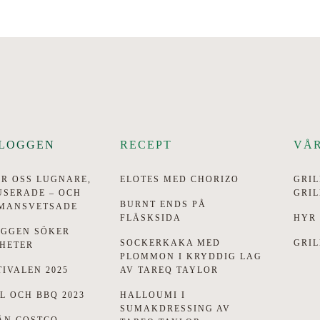
BLOGGEN
RECEPT
VÅR
R OSS LUGNARE,
ELOTES MED CHORIZO
GRI
USERADE – OCH
GRI
BURNT ENDS PÅ
MANSVETSADE
FLÄSKSIDA
HYR
OGGEN SÖKER
SOCKERKAKA MED
GRIL
HETER
PLOMMON I KRYDDIG LAG
IVALEN 2025
AV TAREQ TAYLOR
LL OCH BBQ 2023
HALLOUMI I
SUMAKDRESSING AV
ÅN COSTCO