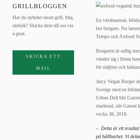
GRILLBLOGGEN
Har du nyheter inom grill, bbq,
En växtbaserad, blödan
utekök? Skicka dem till oss via
bra burgare. Nu lanse
e-post.
Tempo och Axfood Sna
Burgaren är saftig med
SKICKA ETT
vänder sig i första ha
för miljöns och hälsans
MAIL
Juicy Vegan Burger är 
Sverige med en blöda
Urban Deli blir Garant
marknad, när Garant l
vecka 38, 2018.
– Detta är ett result
på hållbarhet. Vi dela