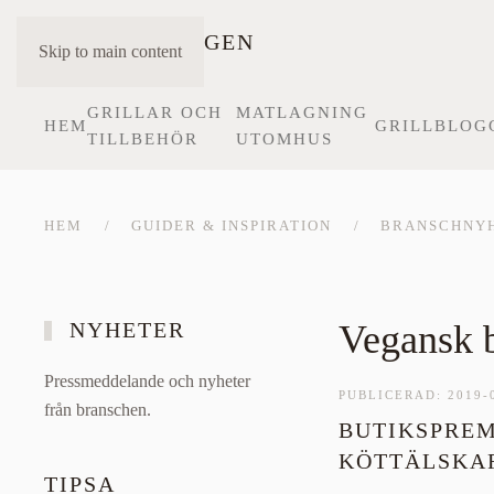
Skip to main content
GRILLAR OCH
MATLAGNING
HEM
GRILLBLOG
TILLBEHÖR
UTOMHUS
HEM
GUIDER & INSPIRATION
BRANSCHNY
NYHETER
Vegansk b
Pressmeddelande och nyheter
PUBLICERAD: 2019-
från branschen.
BUTIKSPREM
KÖTTÄLSKA
TIPSA