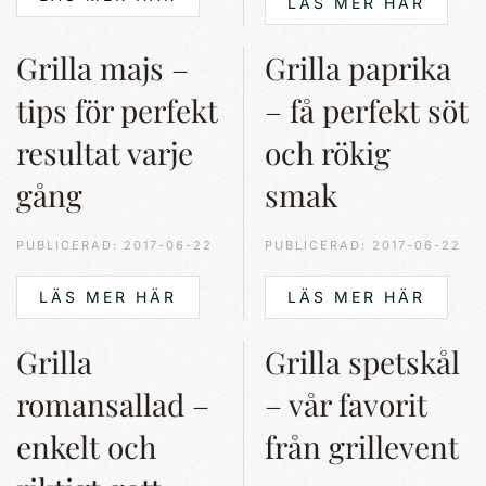
LÄS MER HÄR
Grilla majs –
Grilla paprika
tips för perfekt
– få perfekt söt
resultat varje
och rökig
gång
smak
PUBLICERAD: 2017-06-22
PUBLICERAD: 2017-06-22
LÄS MER HÄR
LÄS MER HÄR
Grilla
Grilla spetskål
romansallad –
– vår favorit
enkelt och
från grillevent