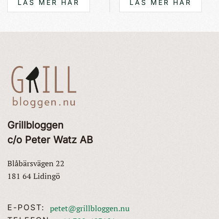
LÄS MER HÄR
LÄS MER HÄR
Grillbloggen
c/o Peter Watz AB
Blåbärsvägen 22
181 64 Lidingö
E-POST:
petet@grillbloggen.nu