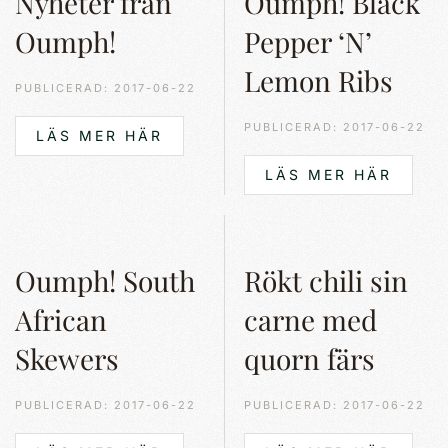
Nyheter från
Oumph! Black
Oumph!
Pepper ‘N’
Lemon Ribs
PUBLICERAD: 2017-06-22
PUBLICERAD: 2017-06-22
LÄS MER HÄR
LÄS MER HÄR
Oumph! South
Rökt chili sin
African
carne med
Skewers
quorn färs
PUBLICERAD: 2017-06-22
PUBLICERAD: 2017-06-22