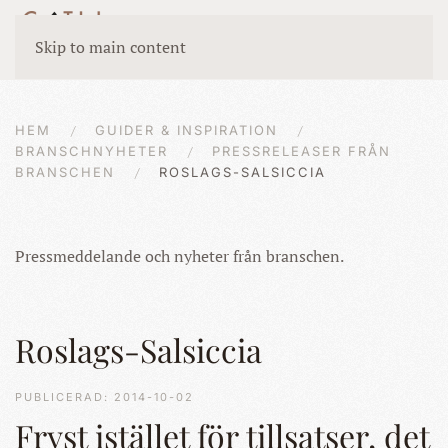
Skip to main content
HEM
GUIDER & INSPIRATION
BRANSCHNYHETER
PRESSRELEASER FRÅN
BRANSCHEN
ROSLAGS-SALSICCIA
Pressmeddelande och nyheter från branschen.
Roslags-Salsiccia
PUBLICERAD: 2014-10-02
Fryst istället för tillsatser, det