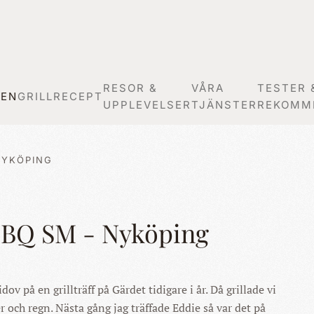
RESOR &
VÅRA
TESTER 
GEN
GRILLRECEPT
UPPLEVELSER
TJÄNSTER
REKOMM
NYKÖPING
BBQ SM - Nyköping
dov på en grillträff på Gärdet tidigare i år. Då grillade vi
r och regn. Nästa gång jag träffade Eddie så var det på