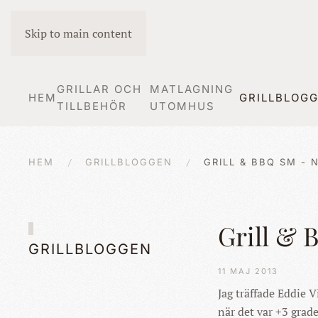
Skip to main content
GRILLAR OCH
MATLAGNING
HEM
GRILLBLOG
TILLBEHÖR
UTOMHUS
HEM
GRILLBLOGGEN
GRILL & BBQ SM - 
Grill & 
GRILLBLOGGEN
11 MAJ 2013
Jag träffade Eddie Vi
när det var +3 grade