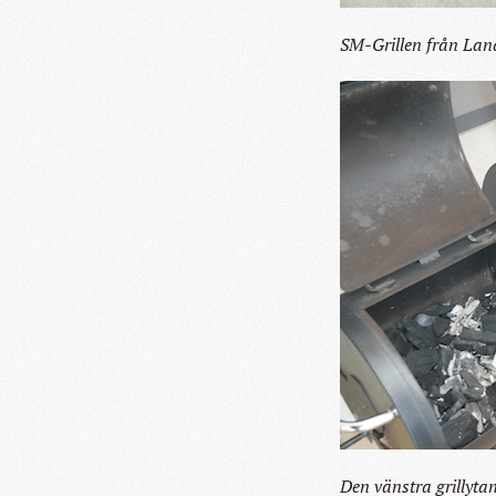
SM-Grillen från Land
Den vänstra grillytan