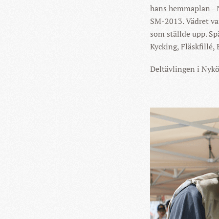
hans hemmaplan - Ny
SM-2013. Vädret var 
som ställde upp. Sp
Kycking, Fläskfillé,
Deltävlingen i Nykö