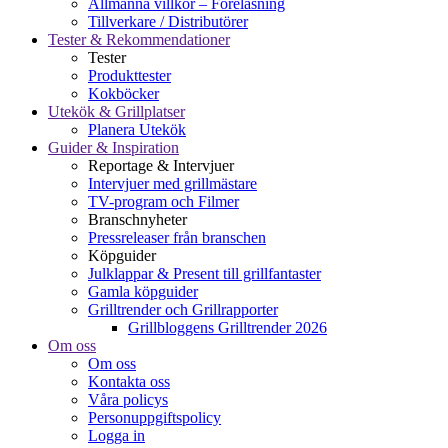
Allmänna villkor – Föreläsning
Tillverkare / Distributörer
Tester & Rekommendationer
Tester
Produkttester
Kokböcker
Utekök & Grillplatser
Planera Utekök
Guider & Inspiration
Reportage & Intervjuer
Intervjuer med grillmästare
TV-program och Filmer
Branschnyheter
Pressreleaser från branschen
Köpguider
Julklappar & Present till grillfantaster
Gamla köpguider
Grilltrender och Grillrapporter
Grillbloggens Grilltrender 2026
Om oss
Om oss
Kontakta oss
Våra policys
Personuppgiftspolicy
Logga in