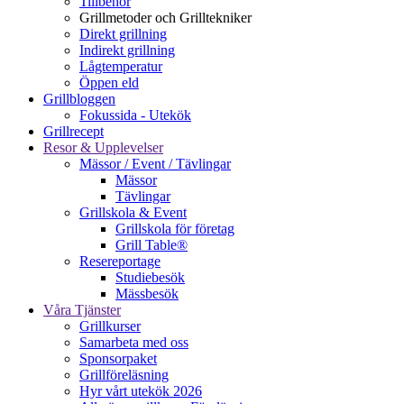
Tillbehör
Grillmetoder och Grilltekniker
Direkt grillning
Indirekt grillning
Lågtemperatur
Öppen eld
Grillbloggen
Fokussida - Utekök
Grillrecept
Resor & Upplevelser
Mässor / Event / Tävlingar
Mässor
Tävlingar
Grillskola & Event
Grillskola för företag
Grill Table®
Resereportage
Studiebesök
Mässbesök
Våra Tjänster
Grillkurser
Samarbeta med oss
Sponsorpaket
Grillföreläsning
Hyr vårt utekök 2026