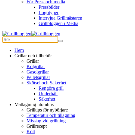
För Press och media
Pressbilder
Logotyper
Intervjua Grillmästaren
Grillbloggen i Media
Hem
Grillar och tillbehör
Grillar
Kolgrillar
Gasolgrillar
Pelletsgrillar
Skötsel och Säkerhet
Rengöra grill
Underhåll
Säkerhet
Matlagning utomhus
Grilltips för nybörjare
Temperatur och tillagning
Misstag vid grillning
Grillrecept
Kött