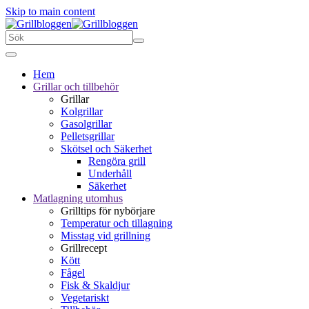
Skip to main content
Hem
Grillar och tillbehör
Grillar
Kolgrillar
Gasolgrillar
Pelletsgrillar
Skötsel och Säkerhet
Rengöra grill
Underhåll
Säkerhet
Matlagning utomhus
Grilltips för nybörjare
Temperatur och tillagning
Misstag vid grillning
Grillrecept
Kött
Fågel
Fisk & Skaldjur
Vegetariskt