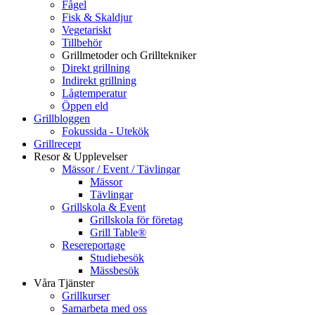
Fågel
Fisk & Skaldjur
Vegetariskt
Tillbehör
Grillmetoder och Grilltekniker
Direkt grillning
Indirekt grillning
Lågtemperatur
Öppen eld
Grillbloggen
Fokussida - Utekök
Grillrecept
Resor & Upplevelser
Mässor / Event / Tävlingar
Mässor
Tävlingar
Grillskola & Event
Grillskola för företag
Grill Table®
Resereportage
Studiebesök
Mässbesök
Våra Tjänster
Grillkurser
Samarbeta med oss