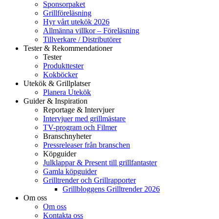
Sponsorpaket
Grillföreläsning
Hyr vårt utekök 2026
Allmänna villkor – Föreläsning
Tillverkare / Distributörer
Tester & Rekommendationer
Tester
Produkttester
Kokböcker
Utekök & Grillplatser
Planera Utekök
Guider & Inspiration
Reportage & Intervjuer
Intervjuer med grillmästare
TV-program och Filmer
Branschnyheter
Pressreleaser från branschen
Köpguider
Julklappar & Present till grillfantaster
Gamla köpguider
Grilltrender och Grillrapporter
Grillbloggens Grilltrender 2026
Om oss
Om oss
Kontakta oss