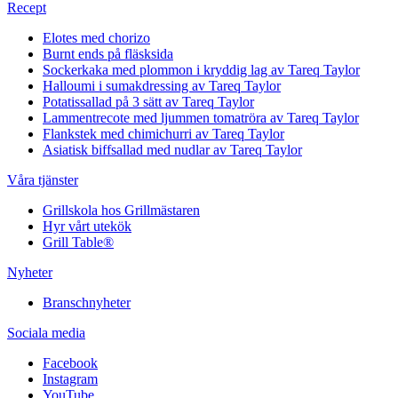
Recept
Elotes med chorizo
Burnt ends på fläsksida
Sockerkaka med plommon i kryddig lag av Tareq Taylor
Halloumi i sumakdressing av Tareq Taylor
Potatissallad på 3 sätt av Tareq Taylor
Lammentrecote med ljummen tomatröra av Tareq Taylor
Flankstek med chimichurri av Tareq Taylor
Asiatisk biffsallad med nudlar av Tareq Taylor
Våra tjänster
Grillskola hos Grillmästaren
Hyr vårt utekök
Grill Table®
Nyheter
Branschnyheter
Sociala media
Facebook
Instagram
YouTube