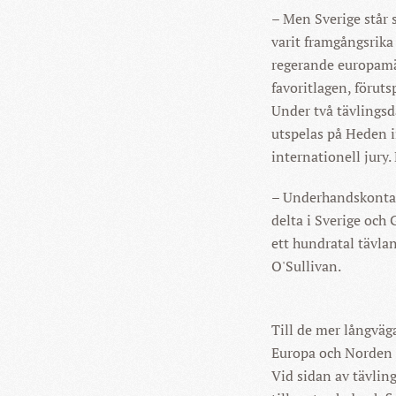
– Men Sverige står 
varit framgångsrika
regerande europamä
favoritlagen, föruts
Under två tävlings
utspelas på Heden 
internationell jury.
– Underhandskontakt
delta i Sverige och
ett hundratal tävlan
O'Sullivan.
Till de mer långväg
Europa och Norden ä
Vid sidan av tävli