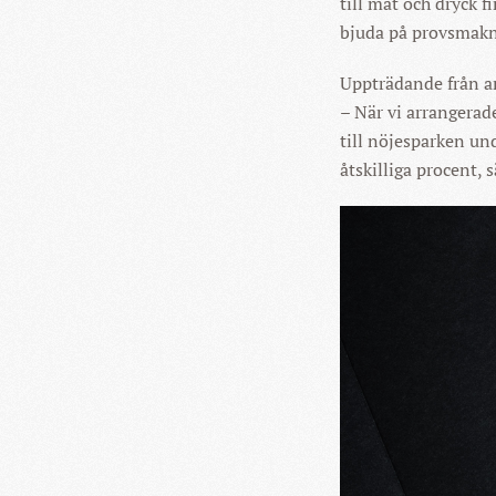
till mat och dryck f
bjuda på provsmakn
Uppträdande från ar
– När vi arrangerad
till nöjesparken un
åtskilliga procent, 