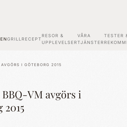
RESOR &
VÅRA
TESTER 
GEN
GRILLRECEPT
UPPLEVELSER
TJÄNSTER
REKOMM
 AVGÖRS I GÖTEBORG 2015
h BBQ-VM avgörs i
 2015