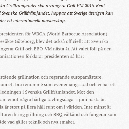
enska Grillfrämjandet ska arrangera Grill VM 2015. Kent
i Svenska Grillfrämjandet, hoppas att Sverige återigen kan
der ett internationellt mästerskap.
presidenten för WBQA (World Barbecue Association)
esökte Göteborg, blev det också officiellt att Svenska
angerar Grill och BBQ-VM nästa år. Att valet föll på den
anisationen förklarar presidenten så här:
mstående grillnation och regerande europamästare.
tom ett bra renommé som evenemangsstad och vi har ett
r ledningen i Svenska Grillfrämjandet. Mot den
ram emot några härliga tävlingsdagar i juni nästa år.
lla är stort på flera håll runt om i världen. Inte minst är
lturen kring grillning och BBQ välkänd och fungerar som
åde vad gäller teknik och nya smaker.