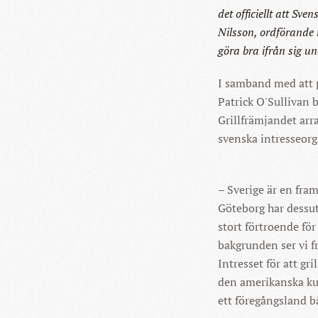
det officiellt att Sv
Nilsson, ordförande 
göra bra ifrån sig un
I samband med att 
Patrick O'Sullivan b
Grillfrämjandet arr
svenska intresseorg
– Sverige är en fra
Göteborg har dessu
stort förtroende fö
bakgrunden ser vi f
Intresset för att gri
den amerikanska ku
ett föregångsland b