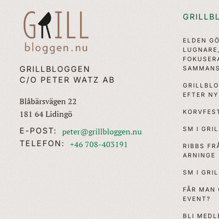
GRILLB
ELDEN G
LUGNARE
FOKUSER
GRILLBLOGGEN
SAMMANS
C/O PETER WATZ AB
GRILLBL
EFTER N
Blåbärsvägen 22
KORVFEST
181 64 Lidingö
SM I GRI
E-POST:
peter@grillbloggen.nu
TELEFON:
+46 708-403191
RIBBS F
ARNINGE
SM I GRI
FÅR MAN
EVENT?
BLI MEDL