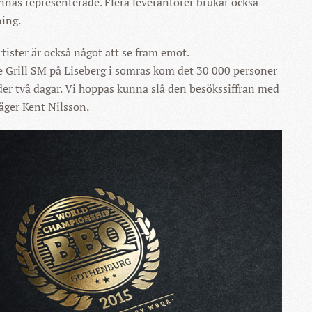
innas representerade. Flera leverantörer brukar också
ing.
tister är också något att se fram emot.
e Grill SM på Liseberg i somras kom det 30 000 personer
der två dagar. Vi hoppas kunna slå den besökssiffran med
säger Kent Nilsson.