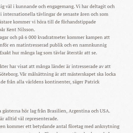
sig väl i kunnande och engagemang. Vi har deltagit och
 i internationella tävlingar de senaste åren och som
stare kommer vi höra till de förhandstippade
pår Kent Nilsson.
dagar och på 6 000 kvadratmeter kommer kampen att
inför en matintresserad publik och en namnkunnig
 Exakt hur många lag som tävlar återstår att se.
er har visat att många länder är intresserade av att
 Göteborg. Vår målsättning är att mästerskapet ska locka
de från alla världens kontinenter, säger Patrick
a gästerna hör lag från Brasilien, Argentina och USA.
r alltid väl representerade.
ngen kommer ett betydande antal företag med anknytning