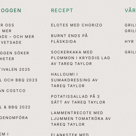
LOGGEN
RECEPT
VÅR
ÖR OSS
ELOTES MED CHORIZO
GRI
, MER
GRI
BURNT ENDS PÅ
ADE – OCH MER
FLÄSKSIDA
HYR
VETSADE
SOCKERKAKA MED
GRIL
OGGEN SÖKER
PLOMMON I KRYDDIG LAG
YHETER
AV TAREQ TAYLOR
IVALEN 2025
HALLOUMI I
LL OCH BBQ 2023
SUMAKDRESSING AV
TAREQ TAYLOR
RÅN COSTCO
POTATISSALLAD PÅ 3
SÄTT AV TAREQ TAYLOR
LL & BBQ 2022
LAMMENTRECOTE MED
 GENOMFÖRA
LJUMMEN TOMATRÖRA AV
TAREQ TAYLOR
EM I
FLANKSTEK MED