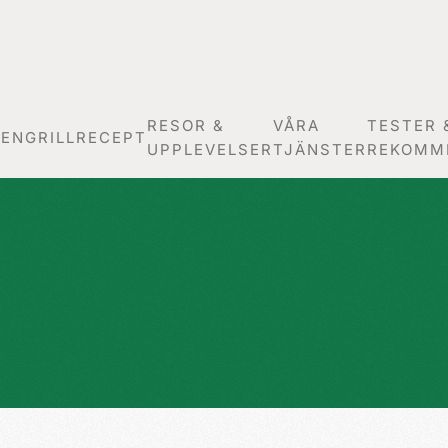
RESOR &
VÅRA
TESTER 
GEN
GRILLRECEPT
UPPLEVELSER
TJÄNSTER
REKOMM