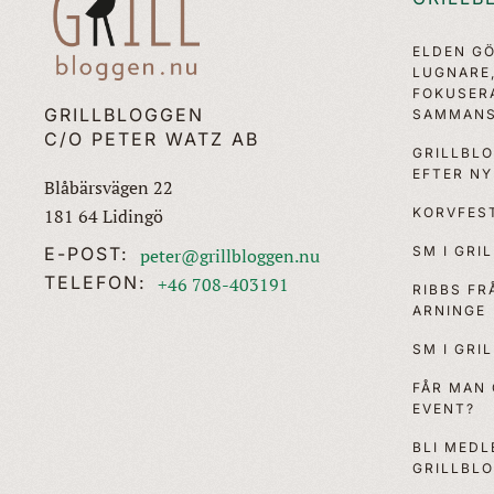
ELDEN G
LUGNARE
FOKUSER
GRILLBLOGGEN
SAMMANS
C/O PETER WATZ AB
GRILLBL
EFTER N
Blåbärsvägen 22
KORVFEST
181 64 Lidingö
SM I GRI
E-POST:
peter@grillbloggen.nu
TELEFON:
+46 708-403191
RIBBS F
ARNINGE
SM I GRI
FÅR MAN
EVENT?
BLI MEDL
GRILLBL