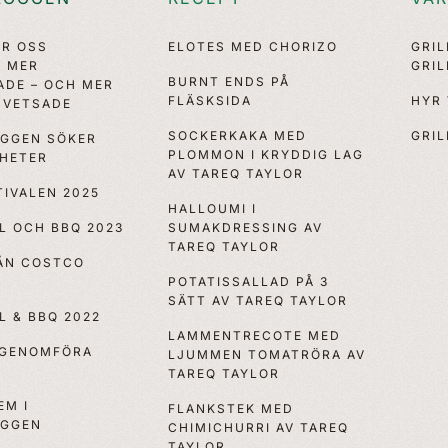
ÖR OSS
ELOTES MED CHORIZO
GRI
, MER
GRI
BURNT ENDS PÅ
ADE – OCH MER
FLÄSKSIDA
HYR
VETSADE
SOCKERKAKA MED
GRIL
OGGEN SÖKER
PLOMMON I KRYDDIG LAG
YHETER
AV TAREQ TAYLOR
IVALEN 2025
HALLOUMI I
LL OCH BBQ 2023
SUMAKDRESSING AV
TAREQ TAYLOR
RÅN COSTCO
POTATISSALLAD PÅ 3
SÄTT AV TAREQ TAYLOR
LL & BBQ 2022
LAMMENTRECOTE MED
 GENOMFÖRA
LJUMMEN TOMATRÖRA AV
TAREQ TAYLOR
EM I
FLANKSTEK MED
OGGEN
CHIMICHURRI AV TAREQ
TAYLOR