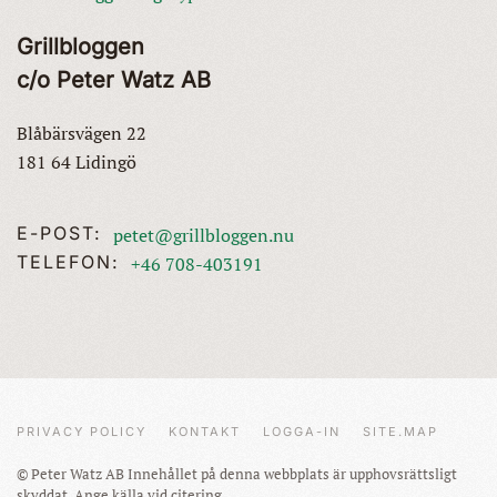
Grillbloggen
c/o Peter Watz AB
Blåbärsvägen 22
181 64 Lidingö
E-POST:
petet@grillbloggen.nu
TELEFON:
+46 708-403191
PRIVACY POLICY
KONTAKT
LOGGA-IN
SITE.MAP
© Peter Watz AB Innehållet på denna webbplats är upphovsrättsligt
skyddat. Ange källa vid citering.