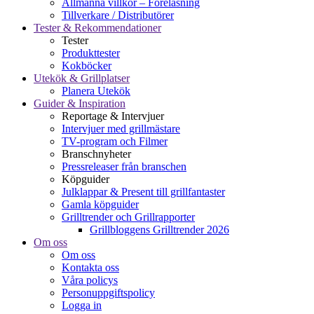
Allmänna villkor – Föreläsning
Tillverkare / Distributörer
Tester & Rekommendationer
Tester
Produkttester
Kokböcker
Utekök & Grillplatser
Planera Utekök
Guider & Inspiration
Reportage & Intervjuer
Intervjuer med grillmästare
TV-program och Filmer
Branschnyheter
Pressreleaser från branschen
Köpguider
Julklappar & Present till grillfantaster
Gamla köpguider
Grilltrender och Grillrapporter
Grillbloggens Grilltrender 2026
Om oss
Om oss
Kontakta oss
Våra policys
Personuppgiftspolicy
Logga in