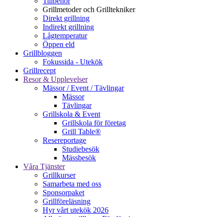
Tillbehör
Grillmetoder och Grilltekniker
Direkt grillning
Indirekt grillning
Lågtemperatur
Öppen eld
Grillbloggen
Fokussida - Utekök
Grillrecept
Resor & Upplevelser
Mässor / Event / Tävlingar
Mässor
Tävlingar
Grillskola & Event
Grillskola för företag
Grill Table®
Resereportage
Studiebesök
Mässbesök
Våra Tjänster
Grillkurser
Samarbeta med oss
Sponsorpaket
Grillföreläsning
Hyr vårt utekök 2026