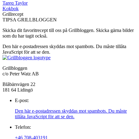
Tareq Taylor
Kokbok
Grillrecept
TIPSA GRILLBLOGGEN
Skicka dit favoritrecept till oss på Grillbloggen. Skicka gärna bilder
som du har tagit också.
Den här e-postadressen skyddas mot spambots. Du måste tillåta
JavaScript för att se den.
Grillbloggen
c/o Peter Watz AB
Blåbärsvägen 22
181 64 Lidingö
E-post:
Den här e-postadressen skyddas mot spambots. Du måste
tillåta JavaScript för att se den.
Telefon:
+46 708-403191