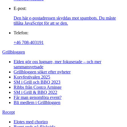
E-post:
Den här e-postadressen skyddas mot spambots. Du måste
tillåta JavaScript för att se den.
Telefon:
+46 708-403191
Grillbloggen
Elden gör oss lugnare, mer fokuserade – och mer
sammansvetsade
Grillbloggen söker efter nyheter
Korvfestivalen 2025
SM i Grill och BBQ 2023
Ribbs från Costco Arninge
SM i Grill & BBQ 2022
Får man genomföra event?
Bli medlem i Grillbloggen
Recept
Elotes med chorizo
Burnt ends på fläsksida