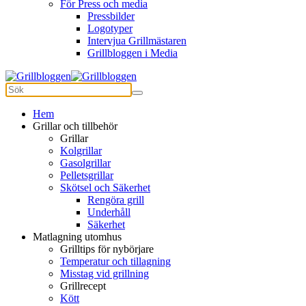
För Press och media
Pressbilder
Logotyper
Intervjua Grillmästaren
Grillbloggen i Media
Hem
Grillar och tillbehör
Grillar
Kolgrillar
Gasolgrillar
Pelletsgrillar
Skötsel och Säkerhet
Rengöra grill
Underhåll
Säkerhet
Matlagning utomhus
Grilltips för nybörjare
Temperatur och tillagning
Misstag vid grillning
Grillrecept
Kött