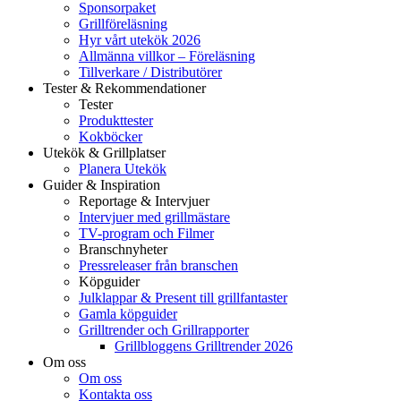
Sponsorpaket
Grillföreläsning
Hyr vårt utekök 2026
Allmänna villkor – Föreläsning
Tillverkare / Distributörer
Tester & Rekommendationer
Tester
Produkttester
Kokböcker
Utekök & Grillplatser
Planera Utekök
Guider & Inspiration
Reportage & Intervjuer
Intervjuer med grillmästare
TV-program och Filmer
Branschnyheter
Pressreleaser från branschen
Köpguider
Julklappar & Present till grillfantaster
Gamla köpguider
Grilltrender och Grillrapporter
Grillbloggens Grilltrender 2026
Om oss
Om oss
Kontakta oss