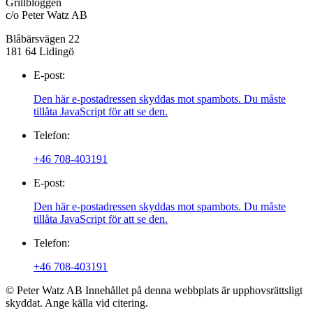
Grillbloggen
c/o Peter Watz AB
Blåbärsvägen 22
181 64 Lidingö
E-post:
Den här e-postadressen skyddas mot spambots. Du måste
tillåta JavaScript för att se den.
Telefon:
+46 708-403191
E-post:
Den här e-postadressen skyddas mot spambots. Du måste
tillåta JavaScript för att se den.
Telefon:
+46 708-403191
© Peter Watz AB Innehållet på denna webbplats är upphovsrättsligt
skyddat. Ange källa vid citering.