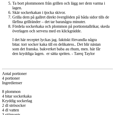
Ta bort plommonen från grillen och lägg ner dem varma i
lagen.
Skär sockerkakan i tjocka skivor.
Grilla dem på gallret direkt överglöden på båda sidor tills de
fårfina grillränder – det tar baranågra minuter.
Fördela sockerkaka och plommon på portionstallrikar, skeda
överlagen och servera med en klickgrädde.
I det här receptet lyckas jag. faktiskt förvandla några
bitar. torr socker­ kaka till en delikatess.. Det blir nästan
som det franska. bakverket baba au rhum, men. här får
den kryddiga lagen. ­ er­ sätta spriten. - Tareq Taylor
Antal portioner
4 portioner
Ingredienser
8 plommon
4 bitar sockerkaka
Kryddig sockerlag
2 dl strösocker
4 dl vatten
3 stjärnanis