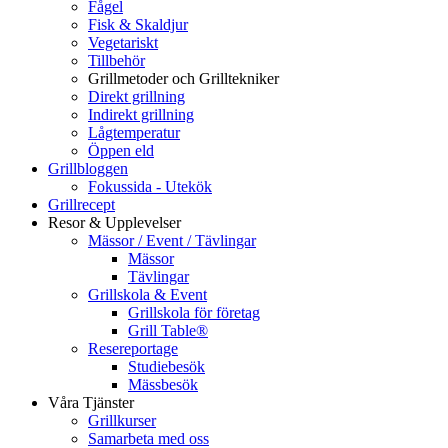
Fågel
Fisk & Skaldjur
Vegetariskt
Tillbehör
Grillmetoder och Grilltekniker
Direkt grillning
Indirekt grillning
Lågtemperatur
Öppen eld
Grillbloggen
Fokussida - Utekök
Grillrecept
Resor & Upplevelser
Mässor / Event / Tävlingar
Mässor
Tävlingar
Grillskola & Event
Grillskola för företag
Grill Table®
Resereportage
Studiebesök
Mässbesök
Våra Tjänster
Grillkurser
Samarbeta med oss