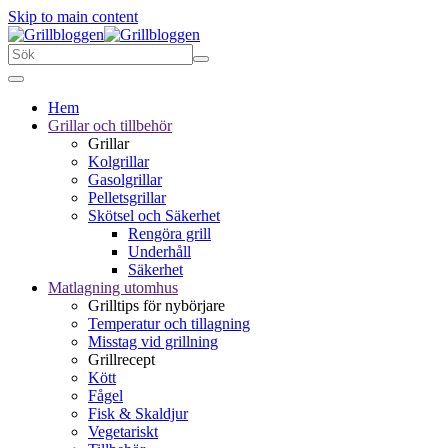
Skip to main content
Hem
Grillar och tillbehör
Grillar
Kolgrillar
Gasolgrillar
Pelletsgrillar
Skötsel och Säkerhet
Rengöra grill
Underhåll
Säkerhet
Matlagning utomhus
Grilltips för nybörjare
Temperatur och tillagning
Misstag vid grillning
Grillrecept
Kött
Fågel
Fisk & Skaldjur
Vegetariskt