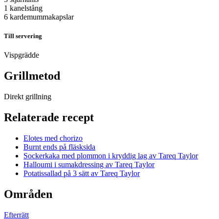
1 kanelstång
6 kardemummakapslar
Till servering
Vispgrädde
Grillmetod
Direkt grillning
Relaterade recept
Elotes med chorizo
Burnt ends på fläsksida
Sockerkaka med plommon i kryddig lag av Tareq Taylor
Halloumi i sumakdressing av Tareq Taylor
Potatissallad på 3 sätt av Tareq Taylor
Områden
Efterrätt