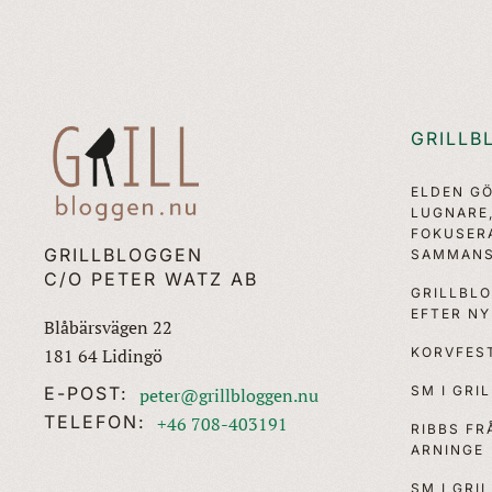
GRILLB
ELDEN G
LUGNARE
FOKUSER
GRILLBLOGGEN
SAMMANS
C/O PETER WATZ AB
GRILLBL
EFTER N
Blåbärsvägen 22
KORVFEST
181 64 Lidingö
SM I GRI
E-POST:
peter@grillbloggen.nu
TELEFON:
+46 708-403191
RIBBS F
ARNINGE
SM I GRI