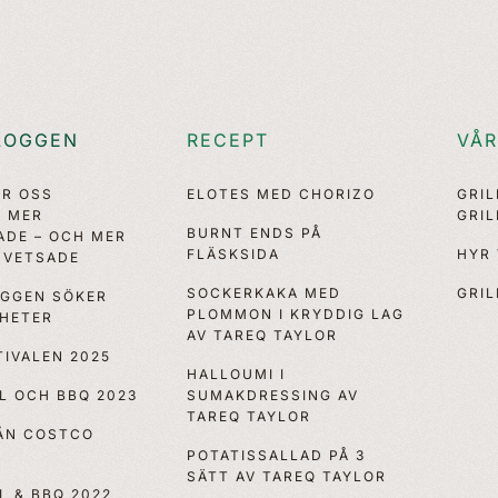
LOGGEN
RECEPT
VÅR
ÖR OSS
ELOTES MED CHORIZO
GRI
, MER
GRI
BURNT ENDS PÅ
ADE – OCH MER
FLÄSKSIDA
HYR
VETSADE
SOCKERKAKA MED
GRIL
OGGEN SÖKER
PLOMMON I KRYDDIG LAG
YHETER
AV TAREQ TAYLOR
IVALEN 2025
HALLOUMI I
LL OCH BBQ 2023
SUMAKDRESSING AV
TAREQ TAYLOR
RÅN COSTCO
POTATISSALLAD PÅ 3
SÄTT AV TAREQ TAYLOR
LL & BBQ 2022