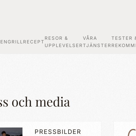
RESOR &
VÅRA
TESTER 
GEN
GRILLRECEPT
UPPLEVELSER
TJÄNSTER
REKOMM
ss och media
PRESSBILDER