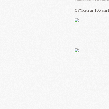
OFYRen är 103 cm h
KLICKA
STÖRRE
READ
MORE