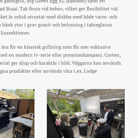
d gasolgrill, Big Green Egg XL (kamado) samt en
d Braai. Tak finns vid behov, vilket ger flexibilitet vid
öket är också utrustat med diskho med både varm- och
 bänk ytor i grov granit och belysning i takreglarna
 ljussektioner.
 bra för en klassisk grillning som för mer exklusiva
 med en modern tv-serie eller premiumkampanj. Corten,
erial ger djup och karaktär i bild. Väggarna kan används
egna produkter eller använda våra t.ex. Lodge
 FÖR
KLICKA FÖR
 BILD
STÖRRE BILD