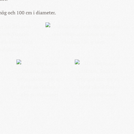
ög och 100 cm i diameter.
 FÖR
KLICKA FÖR
 BILD
STÖRRE BILD
READ
READ
MORE
MORE