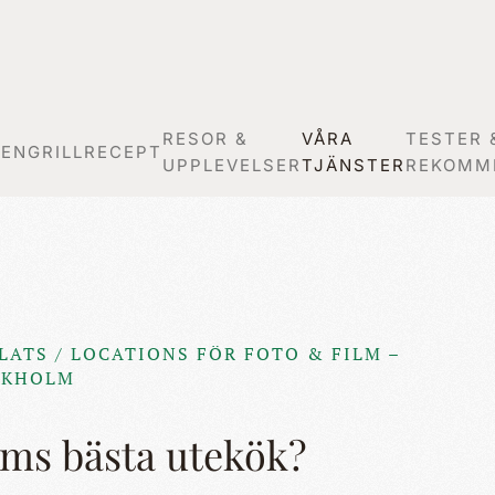
RESOR &
VÅRA
TESTER 
GEN
GRILLRECEPT
UPPLEVELSER
TJÄNSTER
REKOMM
LATS / LOCATIONS FÖR FOTO & FILM –
CKHOLM
ms bästa utekök?