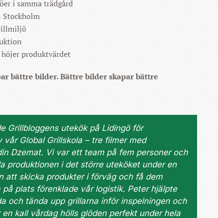
jöer i samma trädgård
n Stockholm
illmiljö
uktion
 höjer produktvärdet
r bättre bilder. Bättre bilder skapar bättre
e Grillbloggens utekök på Lidingö för
 vår Global Grillskola – tre filmer med
din Dzemat. Vi var ett team på fem personer och
 produktionen i det större uteköket under en
n att skicka produkter i förväg och få dem
å plats förenklade vår logistik. Peter hjälpte
da och tända upp grillarna inför inspelningen och
r en kall vårdag hölls glöden perfekt under hela