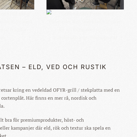
 FÖR
KLICKA FÖR
 BILD
STÖRRE BILD
ATSEN – ELD, VED OCH RUSTIK
etsar kring en vedeldad OFYR-grill / stekplatta med en
cortenplåt. Här finns en mer rå, nordisk och
la.
ilt bra för premiumprodukter, höst- och
eller kampanjer där eld, rök och textur ska spela en
ket.