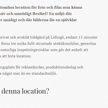
utomhus location för foto och film som känns
iv och samtidigt flexibel? En miljö där
r smidigt och där bilderna får en självklar
rivat och avskild trädgård på Lidingö, endast 15 minuter
 finns tre unika fullt utrustade uteköksmiljöer, generösa
a naturliga inspelningsvinklar som gör det enkelt att
 att byta location.
ingsplats för reklambyråer, produktionsbolag och
ha något mer än en standardmiljö.
a denna location?