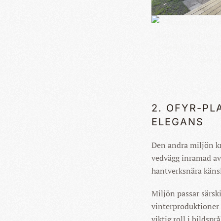
KLICKA
STÖRRE
2. OFYR-PL
ELEGANS
Den andra miljön kr
vedvägg inramad av 
hantverksnära käns
Miljön passar särsk
vinterproduktioner 
viktig roll i bildsprå