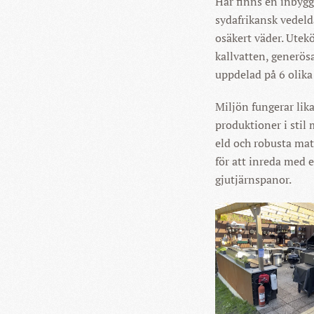
Här finns en inbygg
sydafrikansk vedelda
osäkert väder. Utek
kallvatten, generösa
uppdelad på 6 olika
Miljön fungerar lika
produktioner i stil
eld och robusta mat
för att inreda med 
gjutjärnspanor.
KLICKA
STÖRRE