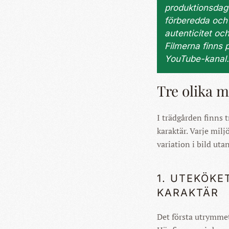
produktionsdagen
förberedda och 
autenticitet o
Filmerna finns
YouTube-kanal.
Tre olika m
I trädgården finns t
karaktär. Varje milj
variation i bild uta
1. UTEKÖKE
KARAKTÄR
Det första utrymmet