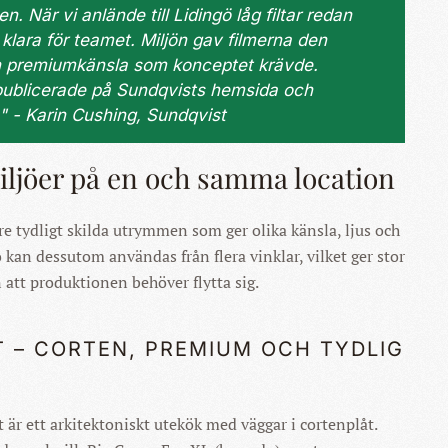
. När vi anlände till Lidingö låg filtar redan
klara för teamet. Miljön gav filmerna den
ch premiumkänsla som konceptet krävde.
 publicerade på Sundqvists hemsida och
" - Karin Cushing, Sundqvist
iljöer på en och samma location
re tydligt skilda utrymmen som ger olika känsla, ljus och
ö kan dessutom användas från flera vinklar, vilket ger stor
n att produktionen behöver flytta sig.
T – CORTEN, PREMIUM OCH TYDLIG
 är ett arkitektoniskt utekök med väggar i cortenplåt.