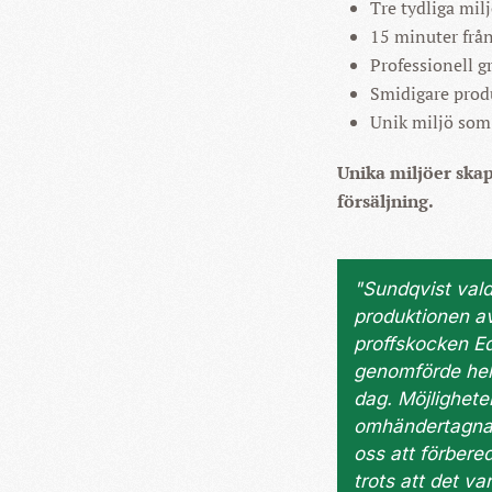
Tre tydliga mil
15 minuter frå
Professionell gr
Smidigare prod
Unik miljö som
Unika miljöer skapa
försäljning.
"Sundqvist vald
produktionen av
proffskocken E
genomförde hela
dag. Möjlighete
omhändertagna p
oss att förbere
trots att det va