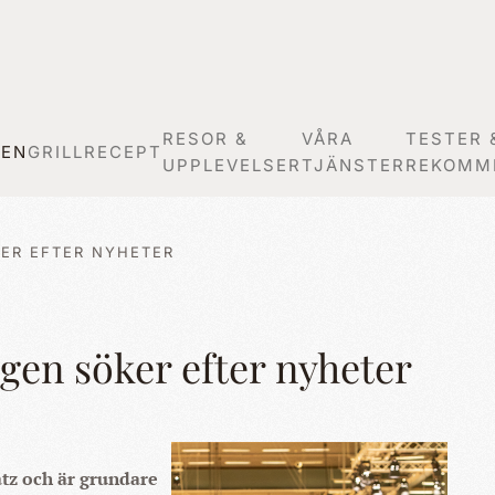
RESOR &
VÅRA
TESTER 
GEN
GRILLRECEPT
UPPLEVELSER
TJÄNSTER
REKOMM
ER EFTER NYHETER
ggen söker efter nyheter
atz och är grundare