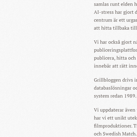
samlas runt elden h
AI-stress har gjort d
centrum är ett urga
att hitta tillbaka til
Vi har också gjort n
publiceringsplattfo
publicera, hitta oc
innebär att rätt inne
Grillbloggen drivs 
databaslösningar oc
system redan 1989.
Vi uppdaterar även 
har vi ett unikt utek
filmproduktioner. T
och Swedish Match