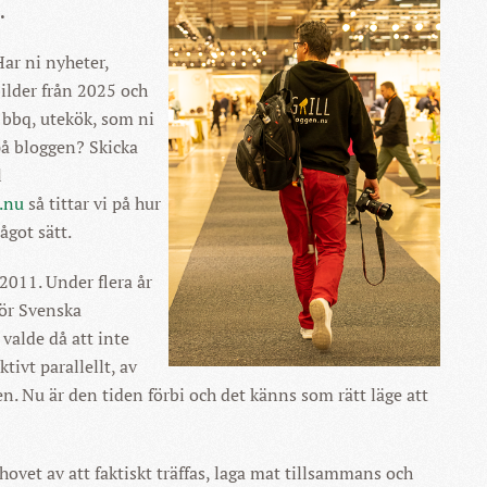
.
Har ni nyheter,
bilder från 2025 och
, bbq, utekök, som ni
 på bloggen? Skicka
l
.nu
så tittar vi på hur
ågot sätt.
011. Under flera år
 för Svenska
valde då att inte
tivt parallellt, av
en. Nu är den tiden förbi och det känns som rätt läge att
hovet av att faktiskt träffas, laga mat tillsammans och