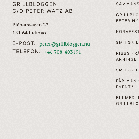
GRILLBLOGGEN
SAMMANS
C/O PETER WATZ AB
GRILLBL
EFTER N
Blåbärsvägen 22
KORVFEST
181 64 Lidingö
SM I GRI
E-POST:
peter@grillbloggen.nu
TELEFON:
+46 708-403191
RIBBS F
ARNINGE
SM I GRI
FÅR MAN
EVENT?
BLI MEDL
GRILLBL