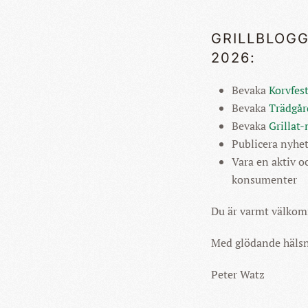
GRILLBLOG
2026:
Bevaka
Korvfes
Bevaka
Trädgå
Bevaka
Grillat
Publicera nyhet
Vara en aktiv oc
konsumenter
Du är varmt välkom
Med glödande häls
Peter Watz