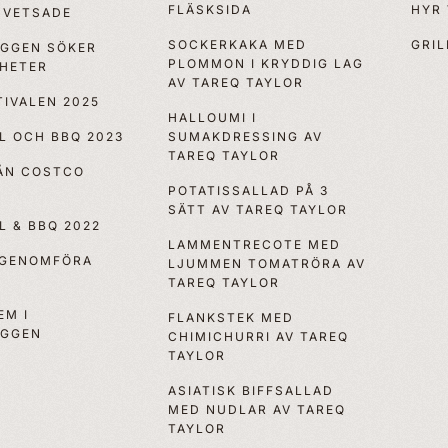
FLÄSKSIDA
HYR
VETSADE
SOCKERKAKA MED
GRIL
OGGEN SÖKER
PLOMMON I KRYDDIG LAG
YHETER
AV TAREQ TAYLOR
IVALEN 2025
HALLOUMI I
LL OCH BBQ 2023
SUMAKDRESSING AV
TAREQ TAYLOR
RÅN COSTCO
POTATISSALLAD PÅ 3
SÄTT AV TAREQ TAYLOR
LL & BBQ 2022
LAMMENTRECOTE MED
 GENOMFÖRA
LJUMMEN TOMATRÖRA AV
TAREQ TAYLOR
EM I
FLANKSTEK MED
OGGEN
CHIMICHURRI AV TAREQ
TAYLOR
ASIATISK BIFFSALLAD
MED NUDLAR AV TAREQ
TAYLOR