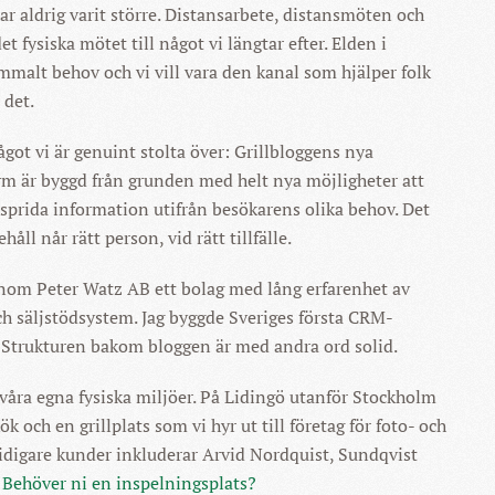
ar aldrig varit större. Distansarbete, distansmöten och
et fysiska mötet till något vi längtar efter. Elden i
mmalt behov och vi vill vara den kanal som hjälper folk
l det.
ågot vi är genuint stolta över: Grillbloggens nya
rm är byggd från grunden med helt nya möjligheter att
h sprida information utifrån besökarens olika behov. Det
håll når rätt person, vid rätt tillfälle.
inom Peter Watz AB ett bolag med lång erfarenhet av
h säljstödsystem. Jag byggde Sveriges första CRM-
 Strukturen bakom bloggen är med andra ord solid.
våra egna fysiska miljöer. På Lidingö utanför Stockholm
ök och en grillplats som vi hyr ut till företag för foto- och
idigare kunder inkluderar Arvid Nordquist, Sundqvist
.
Behöver ni en inspelningsplats?