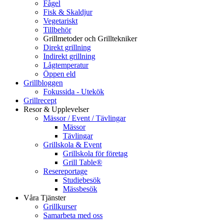
Fågel
Fisk & Skaldjur
Vegetariskt
Tillbehör
Grillmetoder och Grilltekniker
Direkt grillning
Indirekt grillning
Lågtemperatur
Öppen eld
Grillbloggen
Fokussida - Utekök
Grillrecept
Resor & Upplevelser
Mässor / Event / Tävlingar
Mässor
Tävlingar
Grillskola & Event
Grillskola för företag
Grill Table®
Resereportage
Studiebesök
Mässbesök
Våra Tjänster
Grillkurser
Samarbeta med oss