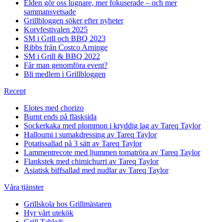
Elden gör oss lugnare, mer fokuserade – och mer
sammansvetsade
Grillbloggen söker efter nyheter
Korvfestivalen 2025
SM i Grill och BBQ 2023
Ribbs från Costco Arninge
SM i Grill & BBQ 2022
Får man genomföra event?
Bli medlem i Grillbloggen
Recept
Elotes med chorizo
Burnt ends på fläsksida
Sockerkaka med plommon i kryddig lag av Tareq Taylor
Halloumi i sumakdressing av Tareq Taylor
Potatissallad på 3 sätt av Tareq Taylor
Lammentrecote med ljummen tomatröra av Tareq Taylor
Flankstek med chimichurri av Tareq Taylor
Asiatisk biffsallad med nudlar av Tareq Taylor
Våra tjänster
Grillskola hos Grillmästaren
Hyr vårt utekök
Grill Table®