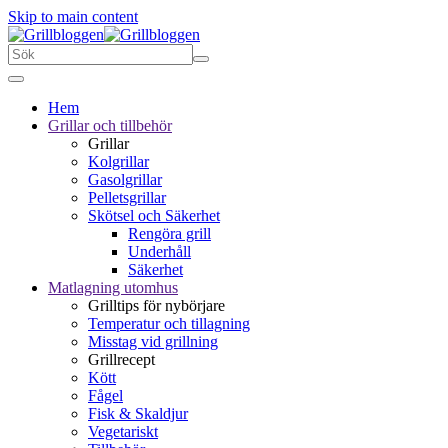
Skip to main content
Hem
Grillar och tillbehör
Grillar
Kolgrillar
Gasolgrillar
Pelletsgrillar
Skötsel och Säkerhet
Rengöra grill
Underhåll
Säkerhet
Matlagning utomhus
Grilltips för nybörjare
Temperatur och tillagning
Misstag vid grillning
Grillrecept
Kött
Fågel
Fisk & Skaldjur
Vegetariskt