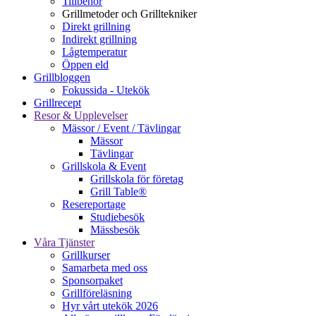
Tillbehör
Grillmetoder och Grilltekniker
Direkt grillning
Indirekt grillning
Lågtemperatur
Öppen eld
Grillbloggen
Fokussida - Utekök
Grillrecept
Resor & Upplevelser
Mässor / Event / Tävlingar
Mässor
Tävlingar
Grillskola & Event
Grillskola för företag
Grill Table®
Resereportage
Studiebesök
Mässbesök
Våra Tjänster
Grillkurser
Samarbeta med oss
Sponsorpaket
Grillföreläsning
Hyr vårt utekök 2026