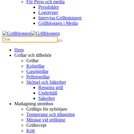
För Press och media
Pressbilder
Logotyper
Intervjua Grillmästaren
Grillbloggen i Media
Hem
Grillar och tillbehör
Grillar
Kolgrillar
Gasolgrillar
Pelletsgrillar
Skötsel och Säkerhet
Rengöra grill
Underhåll
Säkerhet
Matlagning utomhus
Grilltips för nybörjare
Temperatur och tillagning
Misstag vid grillning
Grillrecept
Kött