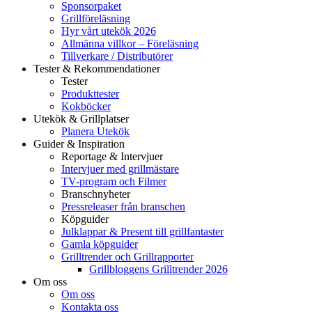
Sponsorpaket
Grillföreläsning
Hyr vårt utekök 2026
Allmänna villkor – Föreläsning
Tillverkare / Distributörer
Tester & Rekommendationer
Tester
Produkttester
Kokböcker
Utekök & Grillplatser
Planera Utekök
Guider & Inspiration
Reportage & Intervjuer
Intervjuer med grillmästare
TV-program och Filmer
Branschnyheter
Pressreleaser från branschen
Köpguider
Julklappar & Present till grillfantaster
Gamla köpguider
Grilltrender och Grillrapporter
Grillbloggens Grilltrender 2026
Om oss
Om oss
Kontakta oss