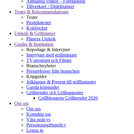
Allmänna villkor – Föreläsning
Tillverkare / Distributörer
Tester & Rekommendationer
Tester
Produkttester
Kokböcker
Utekök & Grillplatser
Planera Utekök
Guider & Inspiration
Reportage & Intervjuer
Intervjuer med grillmästare
TV-program och Filmer
Branschnyheter
Pressreleaser från branschen
Köpguider
Julklappar & Present till grillfantaster
Gamla köpguider
Grilltrender och Grillrapporter
Grillbloggens Grilltrender 2026
Om oss
Om oss
Kontakta oss
Våra policys
Personuppgiftspolicy
Logga in