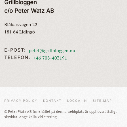
Grillbloggen
c/o Peter Watz AB
Blåbärsvägen 22
181 64 Lidingö
E-POST:
petet@grillbloggen.nu
TELEFON:
+46 708-403191
PRIVACY POLICY
KONTAKT
LOGGA-IN
SITE.MAP
© Peter Watz AB Innehållet på denna webbplats är upphovsrättsligt
skyddat. Ange källa vid citering.