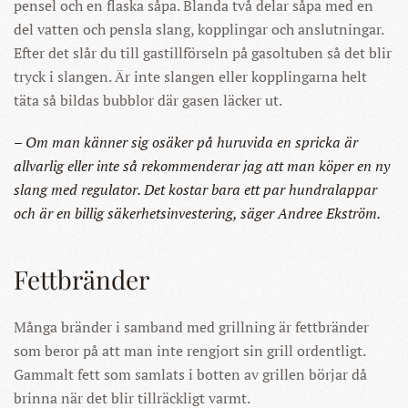
pensel och en flaska såpa. Blanda två delar såpa med en
del vatten och pensla slang, kopplingar och anslutningar.
Efter det slår du till gastillförseln på gasoltuben så det blir
tryck i slangen. Är inte slangen eller kopplingarna helt
täta så bildas bubblor där gasen läcker ut.
– Om man känner sig osäker på huruvida en spricka är
allvarlig eller inte så rekommenderar jag att man köper en ny
slang med regulator. Det kostar bara ett par hundralappar
och är en billig säkerhetsinvestering, säger Andree Ekström.
Fettbränder
Många bränder i samband med grillning är fettbränder
som beror på att man inte rengjort sin grill ordentligt.
Gammalt fett som samlats i botten av grillen börjar då
brinna när det blir tillräckligt varmt.