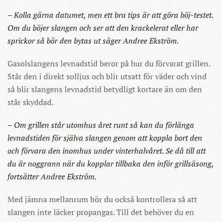
– Kolla gärna datumet, men ett bra tips är att göra böj-testet.
Om du böjer slangen och ser att den krackelerat eller har
sprickor så bör den bytas ut säger Andree Ekström.
Gasolslangens levnadstid beror på hur du förvarat grillen.
Står den i direkt solljus och blir utsatt för väder och vind
så blir slangens levnadstid betydligt kortare än om den
står skyddad.
– Om grillen står utomhus året runt så kan du förlänga
levnadstiden för själva slangen genom att koppla bort den
och förvara den inomhus under vinterhalvåret. Se då till att
du är noggrann när du kopplar tillbaka den inför grillsäsong,
fortsätter Andree Ekström.
Med jämna mellanrum bör du också kontrollera så att
slangen inte läcker propangas. Till det behöver du en