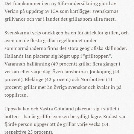
Det framkommer i en ny Sifo-undersökning gjord av
Verian på uppdrag av ICA som kartlägger svenskarnas
grillvanor och var i landet det grillas som allra mest.
Svenskarna tycks onekligen ha en förkärlek för grillen, och
även om de flesta grillar regelbundet under
sommarmånaderna finns det stora geografiska skillnader.
Hallands län placerar sig högst upp i ”grilltoppen”.
Varannan hallänning (49 procent) grillar flera gånger i
veckan eller varje dag. Även länsborna i Jönköping (44
procent), Blekinge (42 procent) och Norrbotten (41
procent) grillar mer än övriga svenskar och kvalar in på
topplistan.
Uppsala län och Västra Götaland placerar sig i stället i
botten – här är grillfrekvensen betydligt lägre. Endast var
fjärde person uppger att de grillar varje vecka (24
respektive 25 procent).