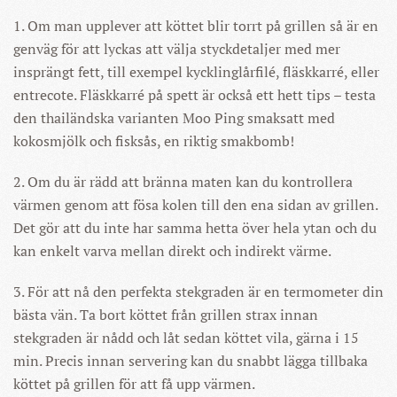
1. Om man upplever att köttet blir torrt på grillen så är en
genväg för att lyckas att välja styckdetaljer med mer
insprängt fett, till exempel kycklinglårfilé, fläskkarré, eller
entrecote. Fläskkarré på spett är också ett hett tips – testa
den thailändska varianten Moo Ping smaksatt med
kokosmjölk och fisksås, en riktig smakbomb!
2. Om du är rädd att bränna maten kan du kontrollera
värmen genom att fösa kolen till den ena sidan av grillen.
Det gör att du inte har samma hetta över hela ytan och du
kan enkelt varva mellan direkt och indirekt värme.
3. För att nå den perfekta stekgraden är en termometer din
bästa vän. Ta bort köttet från grillen strax innan
stekgraden är nådd och låt sedan köttet vila, gärna i 15
min. Precis innan servering kan du snabbt lägga tillbaka
köttet på grillen för att få upp värmen.