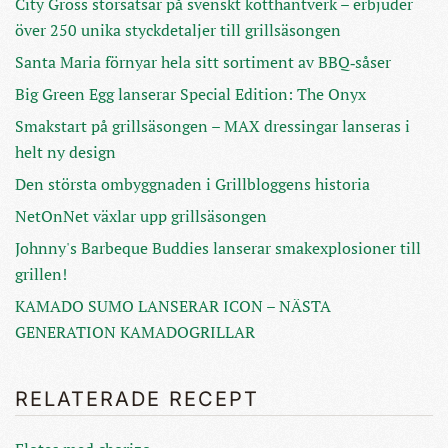
City Gross storsatsar på svenskt kötthantverk – erbjuder
över 250 unika styckdetaljer till grillsäsongen
Santa Maria förnyar hela sitt sortiment av BBQ‑såser
Big Green Egg lanserar Special Edition: The Onyx
Smakstart på grillsäsongen – MAX dressingar lanseras i
helt ny design
Den största ombyggnaden i Grillbloggens historia
NetOnNet växlar upp grillsäsongen
Johnny's Barbeque Buddies lanserar smakexplosioner till
grillen!
KAMADO SUMO LANSERAR ICON – NÄSTA
GENERATION KAMADOGRILLAR
RELATERADE RECEPT