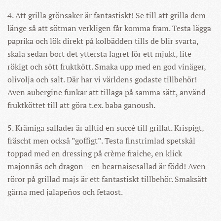
4. Att grilla grönsaker är fantastiskt! Se till att grilla dem
länge så att sötman verkligen får komma fram. Testa lägga
paprika och lök direkt på kolbädden tills de blir svarta,
skala sedan bort det yttersta lagret för ett mjukt, lite
rökigt och sött fruktkött. Smaka upp med en god vinäger,
olivolja och salt. Där har vi världens godaste tillbehör!
Även aubergine funkar att tillaga på samma sätt, använd
fruktköttet till att göra t.ex. baba ganoush.
5. Krämiga sallader är alltid en succé till grillat. Krispigt,
fräscht men också ”goffigt”. Testa finstrimlad spetskål
toppad med en dressing på crème fraiche, en klick
majonnäs och dragon – en bearnaisesallad är född! Även
röror på grillad majs är ett fantastiskt tillbehör. Smaksätt
gärna med jalapeños och fetaost.