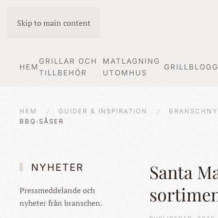
Skip to main content
GRILLAR OCH
MATLAGNING
HEM
GRILLBLOG
TILLBEHÖR
UTOMHUS
HEM
GUIDER & INSPIRATION
BRANSCHNY
BBQ‑SÅSER
Santa Ma
NYHETER
sortimen
Pressmeddelande och
nyheter från branschen.