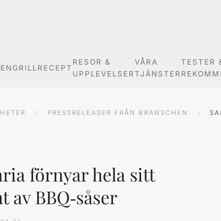
RESOR &
VÅRA
TESTER 
GEN
GRILLRECEPT
UPPLEVELSER
TJÄNSTER
REKOMM
HETER
PRESSRELEASER FRÅN BRANSCHEN
SA
ria förnyar hela sitt
t av BBQ‑såser