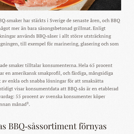
BQ‑smaker har stärkts i Sverige de senaste åren, och BBQ
 något mer än bara säsongsbetonad grillmat. Enligt
ingar används BBQ‑såser i allt större utsträckning
gningen, till exempel för marinering, glasering och som
ade smaker tilltalar konsumenterna. Hela 65 procent
rar en amerikansk smakprofil, och färdiga, mångsidiga
 av enkla och snabba lösningar för att smaksätta
mtidigt visar konsumentdata att BBQ‑sås är en etablerad
 vardag: 55 procent av svenska konsumenter köper
annan månad².
as BBQ‑såssortiment förnyas