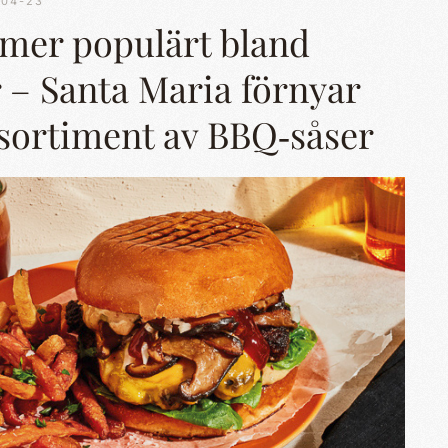
-04-23
 mer populärt bland
 – Santa Maria förnyar
t sortiment av BBQ‑såser