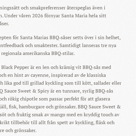
ingssätt och smakpreferenser återspeglas även i
. Under våren 2026 förnyar Santa Maria hela sitt
åser.
epten för Santa Marias BBQ‑såser setts över i sin helhet,
tfeedback och smaktester. Samtidigt lanseras tre nya
v regionala amerikanska BBQ‑stilar.
 Black Pepper är en len och krämig vit BBQ‑sås med
och en hint av cayenne, inspirerad av de klassiska
lika god till grillad kyckling som till kött, sallader eller
Q Sauce Sweet & Spicy är en tunnare, syrlig BBQ‑sås
ch rökig chipotle som passar perfekt för att glasera
jäll, fisk, hamburgare och grönsaker. BBQ Sauce Sweet &
 söt och fruktig smak av mango med en kryddig touch av
rikt tillbehör till allt från spett av kyckling, fläsk och
re och grönsaker.