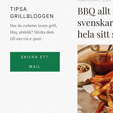
PUBLICERAD: 2026
BBQ allt
TIPSA
GRILLBLOGGEN
svenskar
Har du nyheter inom grill,
hela sit
bbq, utekök? Skicka dem
till oss via e-post.
SKICKA ETT
MAIL