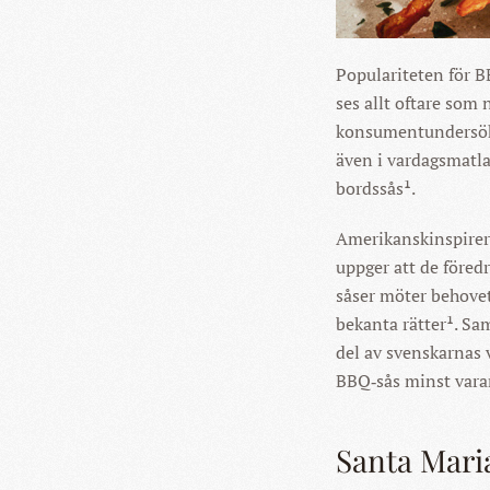
Populariteten för B
ses allt oftare som
konsumentundersökn
även i vardagsmatla
bordssås¹.
Amerikanskinspirer
uppger att de föred
såser möter behovet
bekanta rätter¹. Sa
del av svenskarnas
BBQ‑sås minst var
Santa Mari