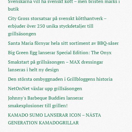
Svenskarna vill ha svenskt kött – men bristen märks i
butik
City Gross storsatsar på svenskt kötthantverk –
erbjuder över 250 unika styckdetaljer till
grillsäsongen
Santa Maria förnyar hela sitt sortiment av BBQ‑såser
Big Green Egg lanserar Special Edition: The Onyx
Smakstart på grillsäsongen – MAX dressingar
lanseras i helt ny design
Den största ombyggnaden i Grillbloggens historia
NetOnNet växlar upp grillsäsongen
Johnny's Barbeque Buddies lanserar
smakexplosioner till grillen!
KAMADO SUMO LANSERAR ICON – NÄSTA
GENERATION KAMADOGRILLAR