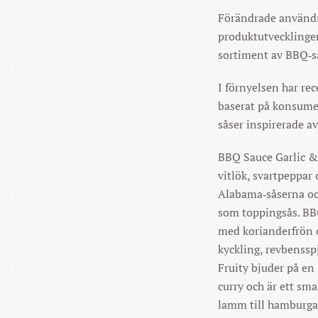
Förändrade användn
produktutvecklingen
sortiment av BBQ‑s
I förnyelsen har rec
baserat på konsumen
såser inspirerade a
BBQ Sauce Garlic &
vitlök, svartpeppar 
Alabama‑såserna och 
som toppingsås. BB
med korianderfrön o
kyckling, revbenssp
Fruity bjuder på en
curry och är ett smak
lamm till hamburga