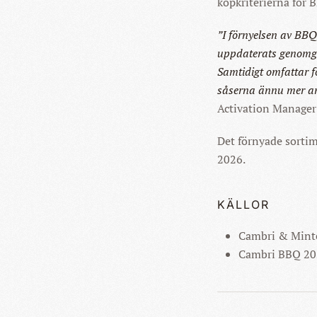
köpkriterierna för 
”I förnyelsen av BBQ
uppdaterats genomgå
Samtidigt omfattar f
såserna ännu mer a
Activation Manager 
Det förnyade sortim
2026.
KÄLLOR
Cambri & Mint
Cambri BBQ 20