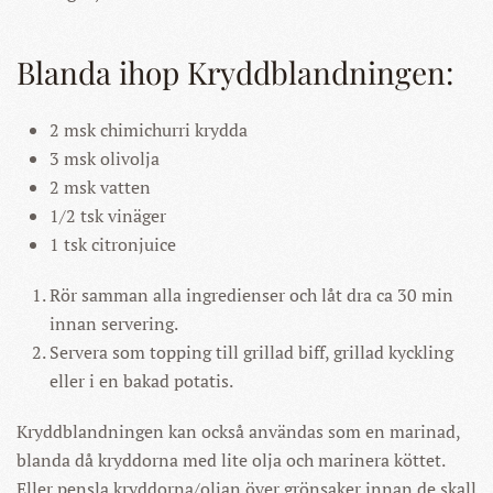
Blanda ihop Kryddblandningen:
2 msk chimichurri krydda
3 msk olivolja
2 msk vatten
1/2 tsk vinäger
1 tsk citronjuice
Rör samman alla ingredienser och låt dra ca 30 min
innan servering.
Servera som topping till grillad biff, grillad kyckling
eller i en bakad potatis.
Kryddblandningen kan också användas som en marinad,
blanda då kryddorna med lite olja och marinera köttet.
Eller pensla kryddorna/oljan över grönsaker innan de skall