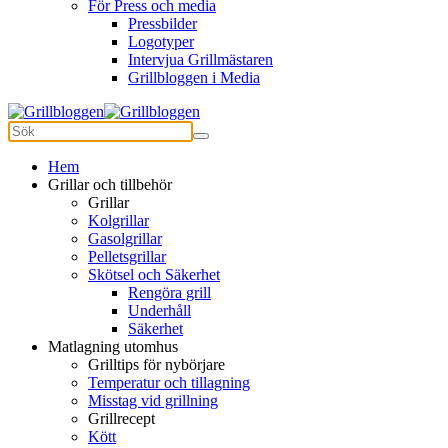
För Press och media
Pressbilder
Logotyper
Intervjua Grillmästaren
Grillbloggen i Media
Hem
Grillar och tillbehör
Grillar
Kolgrillar
Gasolgrillar
Pelletsgrillar
Skötsel och Säkerhet
Rengöra grill
Underhåll
Säkerhet
Matlagning utomhus
Grilltips för nybörjare
Temperatur och tillagning
Misstag vid grillning
Grillrecept
Kött