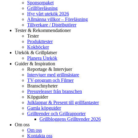
Sponsorpaket
Grillföreläsning
Hyr vårt utekök 2026
Allmänna villkor – Föreläsning
Tillverkare / Distributörer
Tester & Rekommendationer
Tester
Produkttester
Kokböcker
Utekök & Grillplatser
Planera Utekök
Guider & Inspiration
Reportage & Intervjuer
Intervjuer med grillmästare
TV-program och Filmer
Branschnyheter
Pressreleaser från branschen
Köpguider
Julklappar & Present till grillfantaster
Gamla köpguider
Grilltrender och Grillrapporter
Grillbloggens Grilltrender 2026
Om oss
Om oss
Kontakta oss