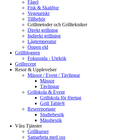
Fågel
Fisk & Skaldjur
Vegetariskt
Tillbehör
Grillmetoder och Grilltekniker
Direkt grillning
Indirekt grillning
Lågtemperatur
Öppen eld
Grillbloggen
Fokussida - Utekök
Grillrecept
Resor & Upplevelser
Mässor / Event / Tävlingar
Mässor
Tävlingar
Grillskola & Event
Grillskola för företag
Grill Table®
Resereportage
Studiebesök
Mässbesök
Våra Tjänster
Grillkurser
Samarbeta med oss