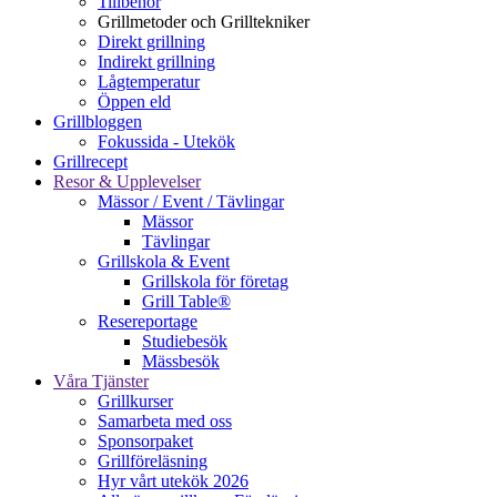
Tillbehör
Grillmetoder och Grilltekniker
Direkt grillning
Indirekt grillning
Lågtemperatur
Öppen eld
Grillbloggen
Fokussida - Utekök
Grillrecept
Resor & Upplevelser
Mässor / Event / Tävlingar
Mässor
Tävlingar
Grillskola & Event
Grillskola för företag
Grill Table®
Resereportage
Studiebesök
Mässbesök
Våra Tjänster
Grillkurser
Samarbeta med oss
Sponsorpaket
Grillföreläsning
Hyr vårt utekök 2026