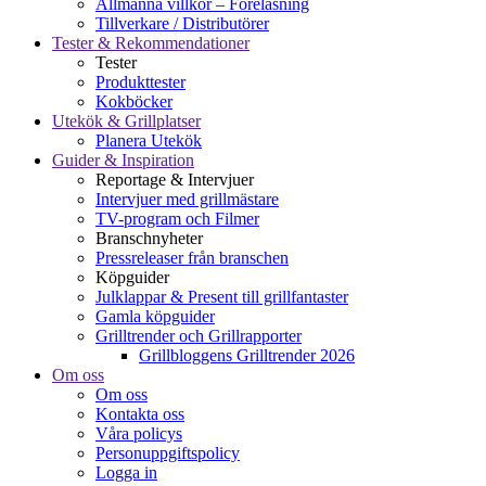
Allmänna villkor – Föreläsning
Tillverkare / Distributörer
Tester & Rekommendationer
Tester
Produkttester
Kokböcker
Utekök & Grillplatser
Planera Utekök
Guider & Inspiration
Reportage & Intervjuer
Intervjuer med grillmästare
TV-program och Filmer
Branschnyheter
Pressreleaser från branschen
Köpguider
Julklappar & Present till grillfantaster
Gamla köpguider
Grilltrender och Grillrapporter
Grillbloggens Grilltrender 2026
Om oss
Om oss
Kontakta oss
Våra policys
Personuppgiftspolicy
Logga in