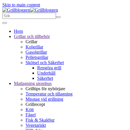
Skip to main content
Hem
Grillar och tillbehör
Grillar
Kolgrillar
Gasolgrillar
Pelletsgrillar
Skötsel och Säkerhet
Rengöra grill
Underhåll
Säkerhet
Matlagning utomhus
Grilltips för nybörjare
Temperatur och tillagning
Misstag vid grillning
Grillrecept
Kött
Fågel
Fisk & Skaldjur
Vegetariskt