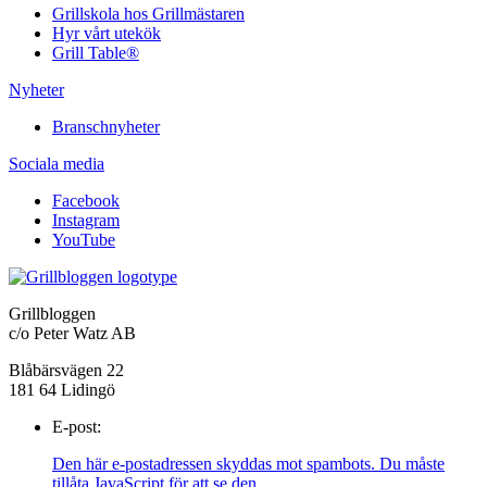
Grillskola hos Grillmästaren
Hyr vårt utekök
Grill Table®
Nyheter
Branschnyheter
Sociala media
Facebook
Instagram
YouTube
Grillbloggen
c/o Peter Watz AB
Blåbärsvägen 22
181 64 Lidingö
E-post:
Den här e-postadressen skyddas mot spambots. Du måste
tillåta JavaScript för att se den.