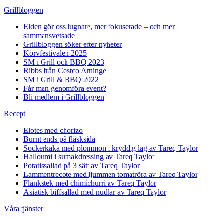
Grillbloggen
Elden gör oss lugnare, mer fokuserade – och mer
sammansvetsade
Grillbloggen söker efter nyheter
Korvfestivalen 2025
SM i Grill och BBQ 2023
Ribbs från Costco Arninge
SM i Grill & BBQ 2022
Får man genomföra event?
Bli medlem i Grillbloggen
Recept
Elotes med chorizo
Burnt ends på fläsksida
Sockerkaka med plommon i kryddig lag av Tareq Taylor
Halloumi i sumakdressing av Tareq Taylor
Potatissallad på 3 sätt av Tareq Taylor
Lammentrecote med ljummen tomatröra av Tareq Taylor
Flankstek med chimichurri av Tareq Taylor
Asiatisk biffsallad med nudlar av Tareq Taylor
Våra tjänster