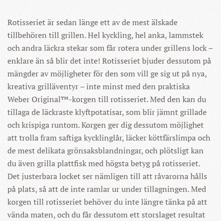
Rotisseriet är sedan länge ett av de mest älskade
tillbehören till grillen. Hel kyckling, hel anka, lammstek
och andra läckra stekar som får rotera under grillens lock –
enklare än så blir det inte! Rotisseriet bjuder dessutom på
mängder av möjligheter för den som vill ge sig ut på nya,
kreativa grilläventyr – inte minst med den praktiska
Weber Original™-korgen till rotisseriet. Med den kan du
tillaga de läckraste klyftpotatisar, som blir jämnt grillade
och krispiga runtom. Korgen ger dig dessutom möjlighet
att trolla fram saftiga kycklinglår, läcker köttfärslimpa och
de mest delikata grönsaksblandningar, och plötsligt kan
du även grilla plattfisk med högsta betyg på rotisseriet.
Det justerbara locket ser nämligen till att råvarorna hålls
på plats, så att de inte ramlar ur under tillagningen. Med
korgen till rotisseriet behöver du inte längre tänka på att
vända maten, och du får dessutom ett storslaget resultat