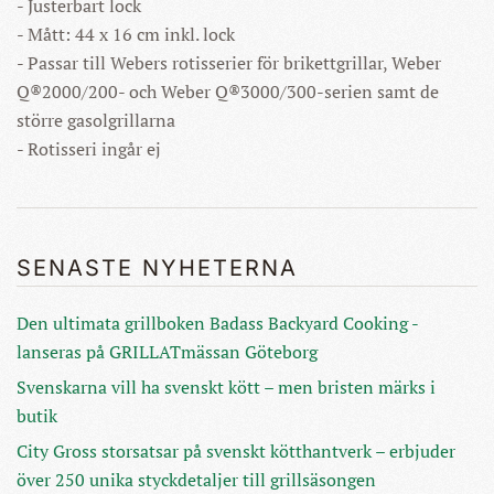
- Justerbart lock
- Mått: 44 x 16 cm inkl. lock
- Passar till Webers rotisserier för brikettgrillar, Weber
Q®2000/200- och Weber Q®3000/300-serien samt de
större gasolgrillarna
- Rotisseri ingår ej
SENASTE NYHETERNA
Den ultimata grillboken Badass Backyard Cooking -
lanseras på GRILLATmässan Göteborg
Svenskarna vill ha svenskt kött – men bristen märks i
butik
City Gross storsatsar på svenskt kötthantverk – erbjuder
över 250 unika styckdetaljer till grillsäsongen