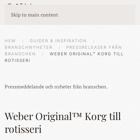
Skip to main content
HEM
GUIDER & INSPIRATION
BRANSCHNYHETER
PRESSRELEASER FRÅN
BRANSCHEN
WEBER ORIGINAL™ KORG TILL
ROTISSERI
Pressmeddelande och nyheter från branschen.
Weber Original™ Korg till
rotisseri