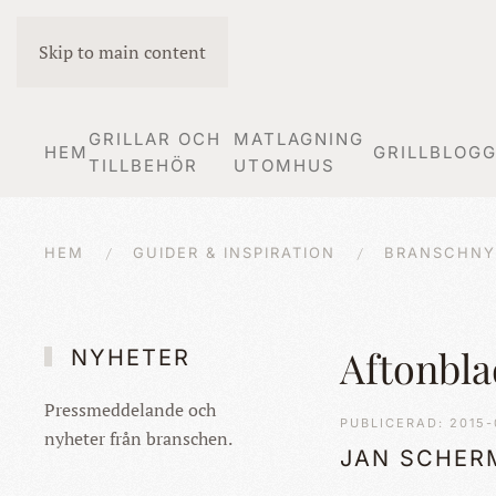
Skip to main content
GRILLAR OCH
MATLAGNING
HEM
GRILLBLOG
TILLBEHÖR
UTOMHUS
HEM
GUIDER & INSPIRATION
BRANSCHNY
Aftonblad
NYHETER
Pressmeddelande och
PUBLICERAD: 2015-
nyheter från branschen.
JAN SCHER