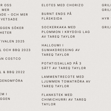
ÖR OSS
ELOTES MED CHORIZO
GRI
, MER
GRI
BURNT ENDS PÅ
ADE – OCH MER
FLÄSKSIDA
HYR
VETSADE
SOCKERKAKA MED
GRIL
OGGEN SÖKER
PLOMMON I KRYDDIG LAG
YHETER
AV TAREQ TAYLOR
IVALEN 2025
HALLOUMI I
LL OCH BBQ 2023
SUMAKDRESSING AV
TAREQ TAYLOR
RÅN COSTCO
POTATISSALLAD PÅ 3
SÄTT AV TAREQ TAYLOR
LL & BBQ 2022
LAMMENTRECOTE MED
 GENOMFÖRA
LJUMMEN TOMATRÖRA AV
TAREQ TAYLOR
EM I
FLANKSTEK MED
OGGEN
CHIMICHURRI AV TAREQ
TAYLOR