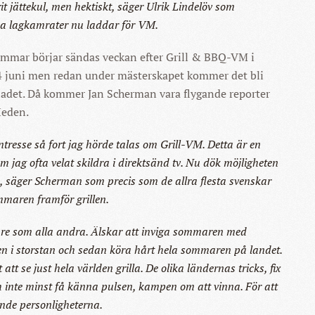
it jättekul, men hektiskt, säger Ulrik Lindelöv som
a lagkamrater nu laddar för VM.
mmar börjar sändas veckan efter Grill & BBQ-VM i
 juni men redan under mästerskapet kommer det bli
bladet. Då kommer Jan Scherman vara flygande reporter
Heden.
ntresse så fort jag hörde talas om Grill-VM. Detta är en
 jag ofta velat skildra i direktsänd tv. Nu dök möjligheten
, säger Scherman som precis som de allra flesta svenskar
maren framför grillen.
lare som alla andra. Älskar att inviga sommaren med
en i storstan och sedan köra hårt hela sommaren på landet.
att se just hela världen grilla. De olika ländernas tricks, fix
ch inte minst få känna pulsen, kampen om att vinna. För att
ande personligheterna.