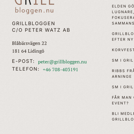
ELDEN G
LUGNARE
FOKUSER
GRILLBLOGGEN
SAMMANS
C/O PETER WATZ AB
GRILLBL
EFTER N
Blåbärsvägen 22
KORVFEST
181 64 Lidingö
SM I GRI
E-POST:
peter@grillbloggen.nu
TELEFON:
+46 708-403191
RIBBS F
ARNINGE
SM I GRI
FÅR MAN
EVENT?
BLI MEDL
GRILLBL