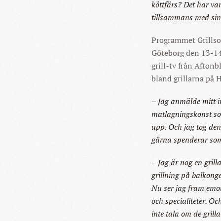
köttfärs? Det har var
tillsammans med sin
Programmet Grillso
Göteborg den 13-14
grill-tv från Afton
bland grillarna på 
– Jag anmälde mitt i
matlagningskonst som
upp. Och jag tog den
gärna spenderar som
– Jag är nog en gril
grillning på balkong
Nu ser jag fram emot 
och specialiteter. O
inte tala om de grill