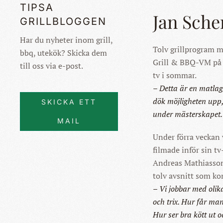
TIPSA
Jan Sche
GRILLBLOGGEN
Har du nyheter inom grill,
Tolv grillprogram m
bbq, utekök? Skicka dem
Grill & BBQ-VM på H
till oss via e-post.
tv i sommar.
– Detta är en matlag
dök möjligheten upp
SKICKA ETT
under mästerskapet.
MAIL
Under förra veckan 
filmade inför sin t
Andreas Mathiasson
tolv avsnitt som ko
– Vi jobbar med olik
och trix. Hur får ma
Hur ser bra kött ut 