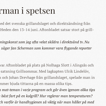
rman i spetsen
ed det svenska grillandslaget och direktsändning från
eden den 13-14 juni. Aftonbladet satsar stort på grill-
ningskonst som jag ofta velat skildra i direktsänd tv. Nu
, säger Jan Scherman som kommer vara flygande reporter
var Aftonbladet på plats på Nolhaga Slott i Alingsås och
v-satsning Grillsommar. Med lagkapten Ulrik Lindelöv,
 och Johan Drevhage från grillandslaget, spelade man in
mmer bjuda tittarna på en massa olika tips.
a mat-teman i varje program och går även igenom olika tips
n bäst fart på en kolgrill? Hur reglerar man temperaturen?
och varför är handhygienen så viktig när man håller på med