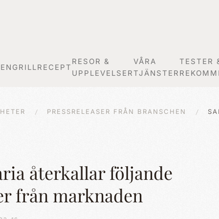
RESOR &
VÅRA
TESTER 
GEN
GRILLRECEPT
UPPLEVELSER
TJÄNSTER
REKOMM
HETER
PRESSRELEASER FRÅN BRANSCHEN
SA
ria återkallar följande
er från marknaden