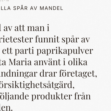
02-16
ÅLLA SPÅR AV MANDEL
 av att man i
rietester funnit spår av
 ett parti paprikapulver
a Maria använt i olika
ndningar drar företaget,
örsiktighetsåtgärd,
 följande produkter från
en.