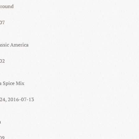
lround
-07
ssic America
-02
a Spice Mix
-24, 2016-07-13
a
-09