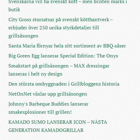
Svenskarna vill ha svenskt kött – men bristen märks i
butik
City Gross storsatsar på svenskt kötthantverk –
erbjuder över 250 unika styckdetaljer till
grillsäsongen
Santa Maria förnyar hela sitt sortiment av BBQ‑såser
Big Green Egg lanserar Special Edition: The Onyx
Smakstart på grillsäsongen – MAX dressingar
lanseras i helt ny design
Den största ombyggnaden i Grillbloggens historia
NetOnNet växlar upp grillsäsongen
Johnny's Barbeque Buddies lanserar
smakexplosioner till grillen!
KAMADO SUMO LANSERAR ICON – NÄSTA
GENERATION KAMADOGRILLAR