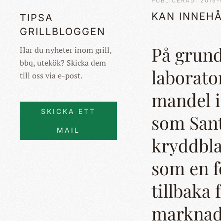
PUBLICERAD: 2015-
KAN INNEH
TIPSA
GRILLBLOGGEN
På grund
Har du nyheter inom grill,
bbq, utekök? Skicka dem
laborato
till oss via e-post.
mandel i
SKICKA ETT
som Sant
MAIL
kryddbla
som en f
tillbaka
marknad