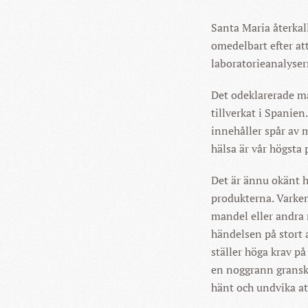
Santa Maria återkal
omedelbart efter at
laboratorieanalyser
Det odeklarerade ma
tillverkat i Spanien
innehåller spår av
hälsa är vår högsta 
Det är ännu okänt h
produkterna. Varken
mandel eller andra 
händelsen på stort 
ställer höga krav på
en noggrann granskn
hänt och undvika at