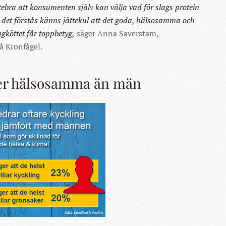
ttebra att konsumenten själv kan välja vad för slags protein
m det förstås känns jättekul att det goda, hälsosamma och
ngköttet får toppbetyg,
säger Anna Saverstam,
å Kronfågel.
er hälsosamma än män