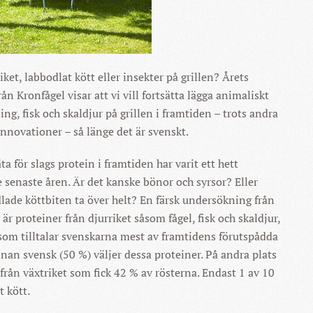
iket, labbodlat kött eller insekter på grillen? Årets
ån Kronfågel visar att vi vill fortsätta lägga animaliskt
ng, fisk och skaldjur på grillen i framtiden – trots andra
novationer – så länge det är svenskt.
a för slags protein i framtiden har varit ett hett
senaste åren. Är det kanske bönor och syrsor? Eller
ade köttbiten ta över helt? En färsk undersökning från
 är proteiner från djurriket såsom fågel, fisk och skaldjur,
 som tilltalar svenskarna mest av framtidens förutspådda
nnan svensk (50 %) väljer dessa proteiner. På andra plats
rån växtriket som fick 42 % av rösterna. Endast 1 av 10
t kött.