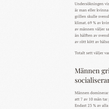
Undersökningen visa
är man eller kvinna 
grillen skulle svens
klimat. 69 % av kvi
av männen väljer sa
än hälften av sven
av rött kött av häls
Totalt sett väljer v
Männen gri
socialiserar
Männen dominerar fo
att 7 av 10 män tar
Endast 23 % av alla 