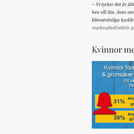
– Vi tycker det är jä
hen vill äta. Även o
klimatvänliga kyckli
marknadsdirektör p
Kvinnor m