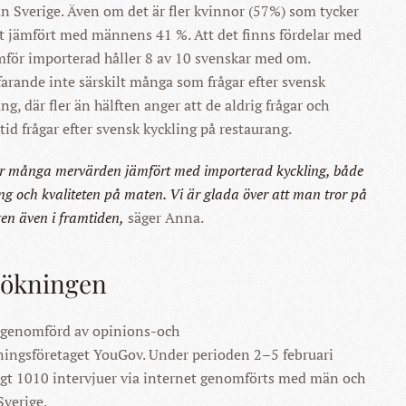
n Sverige. Även om det är fler kvinnor (57%) som tycker
gt jämfört med männens 41 %. Att det finns fördelar med
mför importerad håller 8 av 10 svenskar med om.
farande inte särskilt många som frågar efter svensk
ng, där fler än hälften anger att de aldrig frågar och
tid frågar efter svensk kyckling på restaurang.
ar många mervärden jämfört med importerad kyckling, både
ing och kvaliteten på maten. Vi är glada över att man tror på
en även i framtiden,
säger Anna.
sökningen
 genomförd av opinions-och
ngsföretaget YouGov. Under perioden 2–5 februari
t 1010 intervjuer via internet genomförts med män och
Sverige.