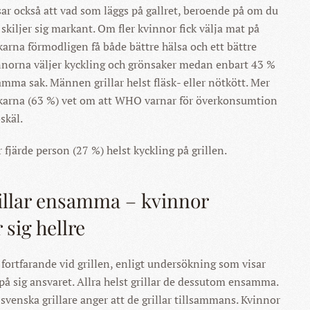
r också att vad som läggs på gallret, beroende på om du
skiljer sig markant. Om fler kvinnor fick välja mat på
karna förmodligen få både bättre hälsa och ett bättre
nnorna väljer kyckling och grönsaker medan enbart 43 %
mma sak. Männen grillar helst fläsk- eller nötkött. Mer
skarna (63 %) vet om att WHO varnar för överkonsumtion
oskäl.
ar fjärde person (27 %) helst kyckling på grillen.
llar ensamma – kvinnor
 sig hellre
rtfarande vid grillen, enligt undersökning som visar
 på sig ansvaret. Allra helst grillar de dessutom ensamma.
svenska grillare anger att de grillar tillsammans. Kvinnor