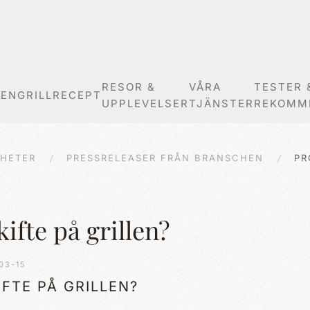
RESOR &
VÅRA
TESTER 
GEN
GRILLRECEPT
UPPLEVELSER
TJÄNSTER
REKOMM
HETER
PRESSRELEASER FRÅN BRANSCHEN
PR
ifte på grillen?
03-15
FTE PÅ GRILLEN?