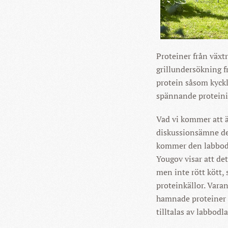
Proteiner från växtr
grillundersökning fr
protein såsom kyckli
spännande proteinin
Vad vi kommer att ät
diskussionsämne de 
kommer den labbodl
Yougov visar att det
men inte rött kött,
proteinkällor. Vara
hamnade proteiner f
tilltalas av labbodla