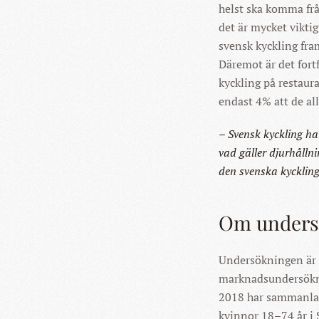
helst ska komma frå
det är mycket vikti
svensk kyckling fra
Däremot är det fort
kyckling på restaura
endast 4% att de all
– Svensk kyckling h
vad gäller djurhålln
den svenska kyckling
Om under
Undersökningen är
marknadsundersökni
2018 har sammanlag
kvinnor 18–74 år i 