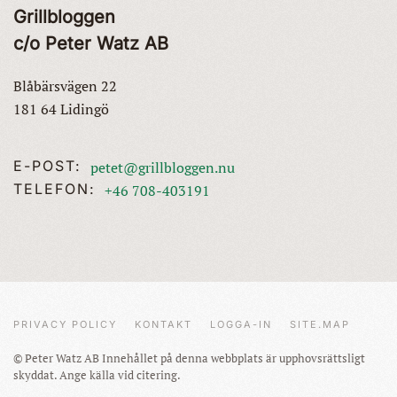
Grillbloggen
c/o Peter Watz AB
Blåbärsvägen 22
181 64 Lidingö
E-POST:
petet@grillbloggen.nu
TELEFON:
+46 708-403191
PRIVACY POLICY
KONTAKT
LOGGA-IN
SITE.MAP
© Peter Watz AB Innehållet på denna webbplats är upphovsrättsligt
skyddat. Ange källa vid citering.