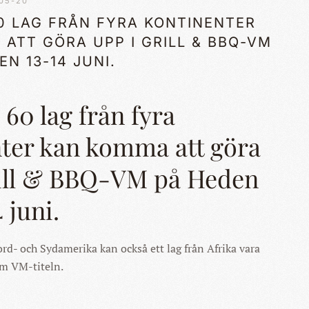
05-20
0 LAG FRÅN FYRA KONTINENTER
ATT GÖRA UPP I GRILL & BBQ-VM
EN 13-14 JUNI.
60 lag från fyra
ter kan komma att göra
rill & BBQ-VM på Heden
 juni.
d- och Sydamerika kan också ett lag från Afrika vara
m VM-titeln.