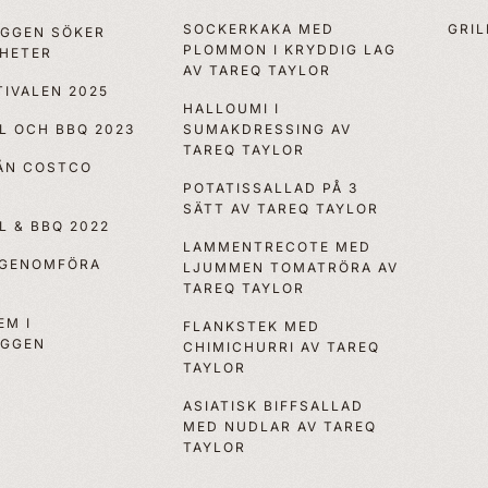
SOCKERKAKA MED
GRIL
OGGEN SÖKER
PLOMMON I KRYDDIG LAG
YHETER
AV TAREQ TAYLOR
IVALEN 2025
HALLOUMI I
LL OCH BBQ 2023
SUMAKDRESSING AV
TAREQ TAYLOR
RÅN COSTCO
POTATISSALLAD PÅ 3
SÄTT AV TAREQ TAYLOR
LL & BBQ 2022
LAMMENTRECOTE MED
 GENOMFÖRA
LJUMMEN TOMATRÖRA AV
TAREQ TAYLOR
EM I
FLANKSTEK MED
OGGEN
CHIMICHURRI AV TAREQ
TAYLOR
ASIATISK BIFFSALLAD
MED NUDLAR AV TAREQ
TAYLOR