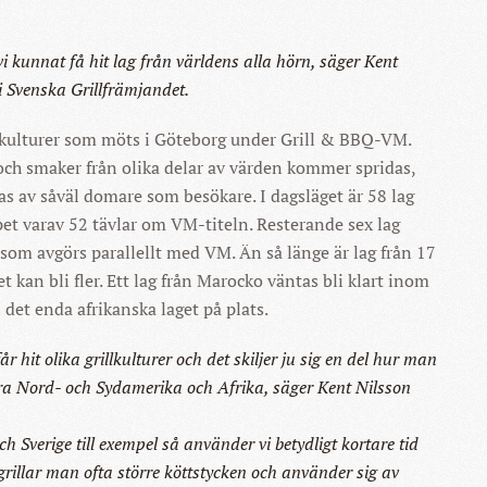
 vi kunnat få hit lag från världens alla hörn, säger Kent
i Svenska Grillfrämjandet.
llkulturer som möts i Göteborg under Grill & BBQ-VM.
 och smaker från olika delar av värden kommer spridas,
s av såväl domare som besökare. I dagsläget är 58 lag
pet varav 52 tävlar om VM-titeln. Resterande sex lag
som avgörs parallellt med VM. Än så länge är lag från 17
t kan bli fler. Ett lag från Marocko väntas bli klart inom
ll det enda afrikanska laget på plats.
 får hit olika grillkulturer och det skiljer ju sig en del hur man
tra Nord- och Sydamerika och Afrika, säger Kent Nilsson
 Sverige till exempel så använder vi betydligt kortare tid
grillar man ofta större köttstycken och använder sig av