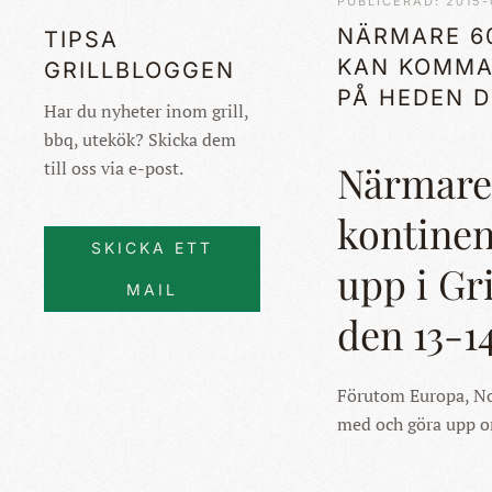
PUBLICERAD: 2015-
NÄRMARE 6
TIPSA
KAN KOMMA 
GRILLBLOGGEN
PÅ HEDEN D
Har du nyheter inom grill,
bbq, utekök? Skicka dem
till oss via e-post.
Närmare 
kontinen
SKICKA ETT
upp i G
MAIL
den 13-14
Förutom Europa, Nor
med och göra upp o