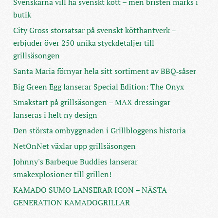
Svenskarna vill ha svenskt kött – men bristen märks i
butik
City Gross storsatsar på svenskt kötthantverk –
erbjuder över 250 unika styckdetaljer till
grillsäsongen
Santa Maria förnyar hela sitt sortiment av BBQ‑såser
Big Green Egg lanserar Special Edition: The Onyx
Smakstart på grillsäsongen – MAX dressingar
lanseras i helt ny design
Den största ombyggnaden i Grillbloggens historia
NetOnNet växlar upp grillsäsongen
Johnny's Barbeque Buddies lanserar
smakexplosioner till grillen!
KAMADO SUMO LANSERAR ICON – NÄSTA
GENERATION KAMADOGRILLAR