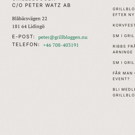
C/O PETER WATZ AB
GRILLBL
EFTER N
Blåbärsvägen 22
KORVFEST
181 64 Lidingö
SM I GRI
E-POST:
peter@grillbloggen.nu
TELEFON:
+46 708-403191
RIBBS F
ARNINGE
SM I GRI
FÅR MAN
EVENT?
BLI MEDL
GRILLBL