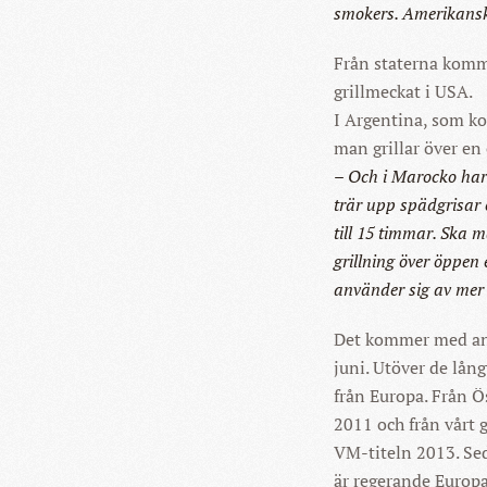
smokers. Amerikansk
Från staterna komme
grillmeckat i USA.
I Argentina, som ko
man grillar över en 
– Och i Marocko har 
trär upp spädgrisar e
till 15 timmar. Ska 
grillning över öppe
använder sig av mer 
Det kommer med and
juni. Utöver de lån
från Europa. Från Ö
2011 och från vårt
VM-titeln 2013. Sed
är regerande Europ