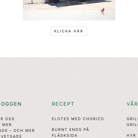
KLICKA HÄR
LOGGEN
RECEPT
VÅR
ÖR OSS
ELOTES MED CHORIZO
GRI
, MER
GRI
BURNT ENDS PÅ
ADE – OCH MER
FLÄSKSIDA
HYR
VETSADE