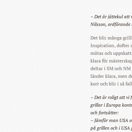
– Det är jättekul att
Nilsson, ordförande 
Det blir många gri
Inspiration, dofter
mötas och uppskatta
klara för mästerska
deltar i SM och NM 
länder klara, men de
kort och blir i så fa
– Det är roligt att vi
grillar i Europa kon
och fortsätter:
– Jämför man USA och
på grillen och i USA 