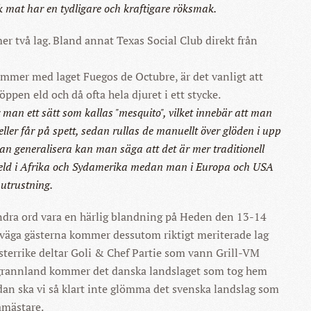
 mat har en tydligare och kraftigare röksmak.
r två lag. Bland annat Texas Social Club direkt från
mmer med laget Fuegos de Octubre, är det vanligt att
öppen eld och då ofta hela djuret i ett stycke.
man ett sätt som kallas "mesquito", vilket innebär att man
ller får på spett, sedan rullas de manuellt över glöden i upp
man generalisera kan man säga att det är mer traditionell
n eld i Afrika och Sydamerika medan man i Europa och USA
utrustning.
ra ord vara en härlig blandning på Heden den 13-14
gväga gästerna kommer dessutom riktigt meriterade lag
sterrike deltar Goli & Chef Partie som vann Grill-VM
 grannland kommer det danska landslaget som tog hem
an ska vi så klart inte glömma det svenska landslag som
amästare.