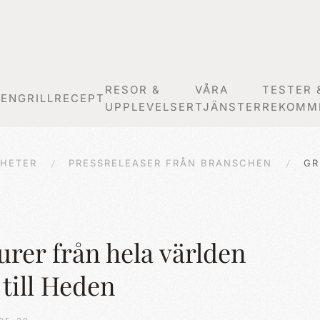
RESOR &
VÅRA
TESTER 
GEN
GRILLRECEPT
UPPLEVELSER
TJÄNSTER
REKOMM
HETER
PRESSRELEASER FRÅN BRANSCHEN
GR
turer från hela världen
till Heden